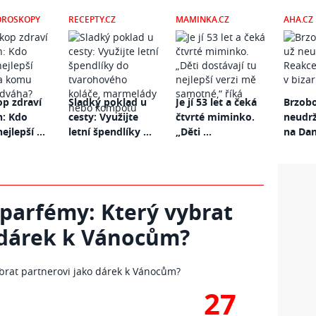
OROSKOPY
RECEPTY.CZ
MAMINKA.CZ
AHA.CZ
p zdraví
Sladký poklad u
Je jí 53 let a čeká
Brzobo
n: Kdo
cesty: Využijte
čtvrté miminko.
neudrž
ejlepší ...
letní špendlíky ...
„Děti ...
na Dani
 parfémy: Který vybrat
 dárek k Vánocům?
27