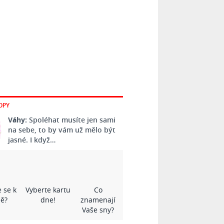
OPY
Váhy:
Spoléhat musíte jen sami
na sebe, to by vám už mělo být
jasné. I když…
 se k
Vyberte kartu
Co
ě?
dne!
znamenají
Vaše sny?