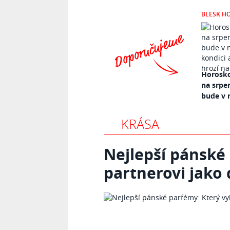
BLESK H
Horosko
na srpe
bude v n
KRÁSA
Nejlepší pánské
partnerovi jako