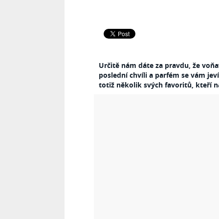
Určitě nám dáte za pravdu, že voňav
poslední chvíli a parfém se vám je
totiž několik svých favoritů, kteří