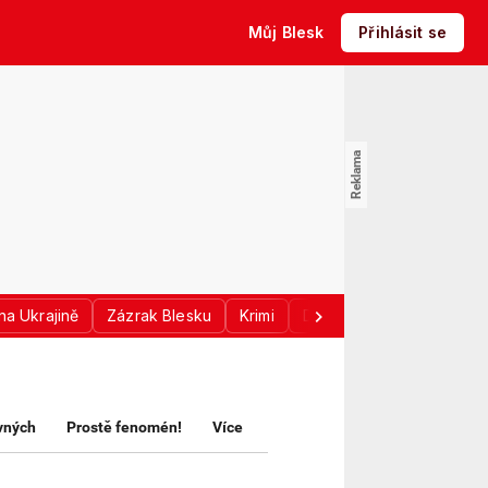
Můj Blesk
Přihlásit se
na Ukrajině
Zázrak Blesku
Krimi
Donald Trump
Sport
avných
Prostě fenomén!
Více