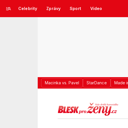
Celebrity
Zprávy
Sport
Video
Macinka vs. Pavel
StarDance
Made i
LOGO BLES