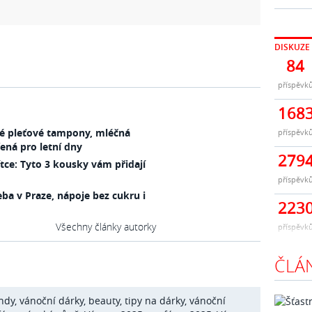
DISKUZE
84
příspěvk
168
vé pleťové tampony, mléčná
příspěvk
ená pro letní dny
279
ítce: Tyto 3 kousky vám přidají
příspěvk
ba v Praze, nápoje bez cukru i
223
Všechny články autorky
příspěvk
ČLÁ
ndy
,
vánoční dárky
,
beauty
,
tipy na dárky
,
vánoční