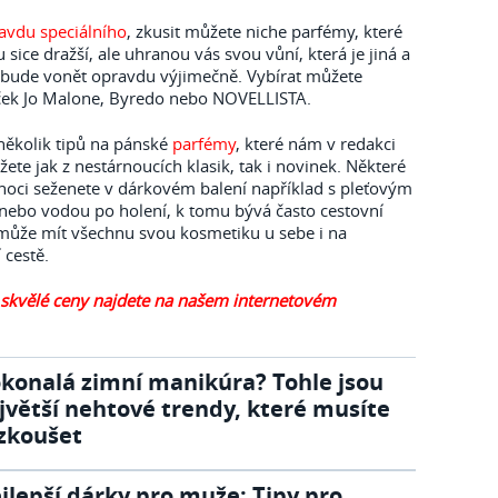
avdu speciálního
, zkusit můžete niche parfémy, které
u sice dražší, ale uhranou vás svou vůní, která je jiná a
k bude vonět opravdu výjimečně. Vybírat můžete
ček Jo Malone, Byredo nebo NOVELLISTA.
 několik tipů na pánské
parfémy
, které nám v redakci
žete jak z nestárnoucích klasik, tak i novinek. Některé
ánoci seženete v dárkovém balení například s pleťovým
bo vodou po holení, k tomu bývá často cestovní
ý může mít všechnu svou kosmetiku u sebe i na
 cestě.
 skvělé ceny najdete na našem internetovém
konalá zimní manikúra? Tohle jsou
jvětší nehtové trendy, které musíte
zkoušet
jlepší dárky pro muže: Tipy pro