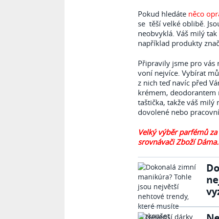
Pokud hledáte
něco opr
se těší velké oblibě. Jso
neobvyklá. Váš milý ta
například produkty zna
Připravily jsme pro vás
voní nejvíce. Vybírat mů
z nich teď navíc před V
krémem, deodorantem ne
taštička, takže váš mil
dovolené nebo pracovní
Velký výběr parfémů za
srovnávači Zboží Dáma.
Do
ne
vy
Ne