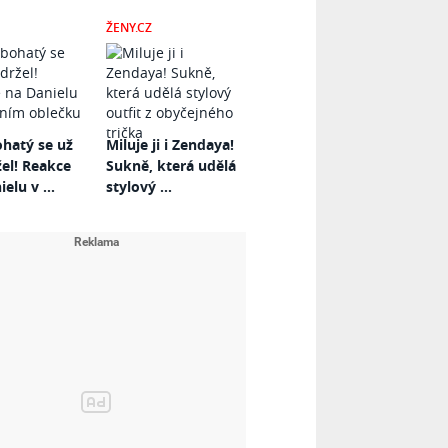
ŽENY.CZ
hatý se už
Miluje ji i Zendaya!
el! Reakce
Sukně, která udělá
elu v ...
stylový ...