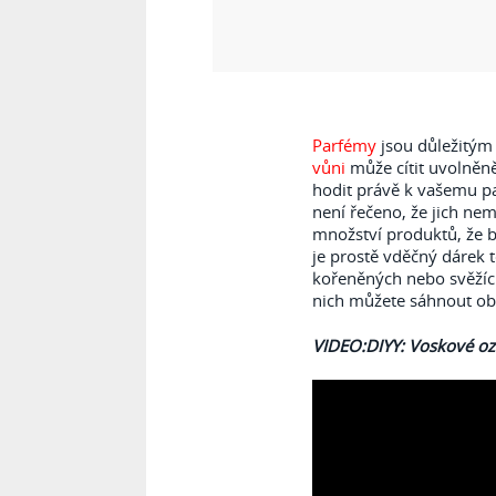
Parfémy
jsou důležitý
vůni
může cítit uvolněně
hodit právě k vašemu pa
není řečeno, že jich nem
množství produktů, že b
je prostě vděčný dárek 
kořeněných nebo svěžích
nich můžete sáhnout ob
VIDEO:DIYY: Voskové oz