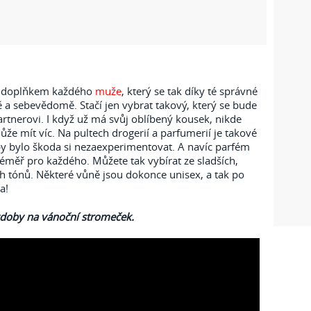
m doplňkem každého
muže
, který se tak díky té správné
 a sebevědomě. Stačí jen vybrat takový, který se bude
rtnerovi. I když už má svůj oblíbený kousek, nikde
ůže mít víc. Na pultech drogerií a parfumerií je takové
y bylo škoda si nezaexperimentovat. A navíc parfém
téměř pro každého. Můžete tak vybírat ze sladších,
 tónů. Některé vůně jsou dokonce unisex, a tak po
a!
doby na vánoční stromeček.