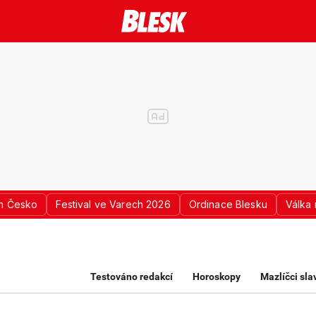
n Česko
Festival ve Varech 2026
Ordinace Blesku
Válka 
K PRO ŽENY
Testováno redakcí
Horoskopy
Mazlíčci sl