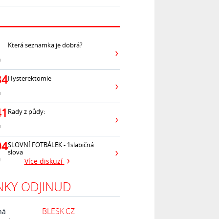
Která seznamka je dobrá?
ů
34
Hysterektomie
ů
41
Rady z půdy:
ů
04
SLOVNÍ FOTBÁLEK - 1slabičná
slova
ů
Více diskuzí
NKY ODJINUD
BLESK.CZ