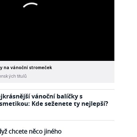
y na vánoční stromeček
nských titulů
jkrásnější vánoční balíčky s
smetikou: Kde seženete ty nejlepší?
yž chcete něco jiného