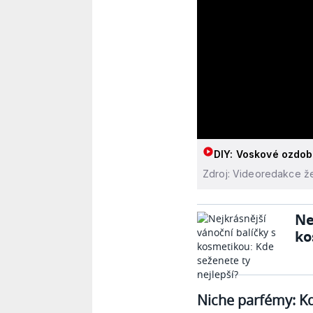
DIY: Voskové ozdob
Zdroj: Videoredakce že
Ne
ko
Niche parfémy: Kd