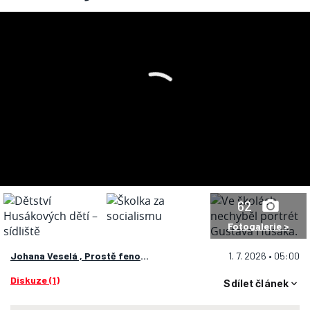
62
Fotogalerie >
Johana Veselá ,
Prostě fenomén
1. 7. 2026 • 05:00
Diskuze (1)
Sdílet článek