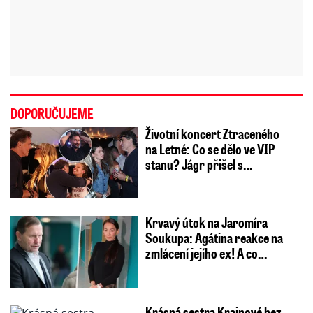
DOPORUČUJEME
Životní koncert Ztraceného
na Letné: Co se dělo ve VIP
stanu? Jágr přišel s…
Krvavý útok na Jaromíra
Soukupa: Agátina reakce na
zmlácení jejího ex! A co…
Krásná sestra Krainové bez