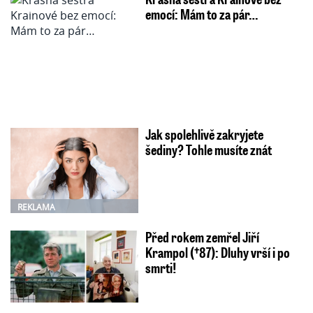
emocí: Mám to za pár…
Jak spolehlivě zakryjete
šediny? Tohle musíte znát
REKLAMA
Před rokem zemřel Jiří
Krampol (†87): Dluhy vrší i po
smrti!