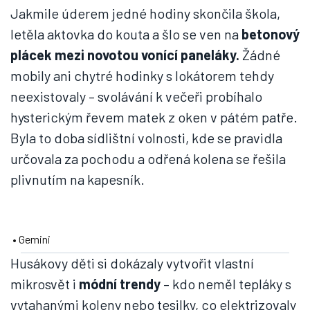
Jakmile úderem jedné hodiny skončila škola,
letěla aktovka do kouta a šlo se ven na
betonový
plácek mezi novotou vonící paneláky.
Žádné
mobily ani chytré hodinky s lokátorem tehdy
neexistovaly – svolávání k večeři probíhalo
hysterickým řevem matek z oken v pátém patře.
Byla to doba sídlištní volnosti, kde se pravidla
určovala za pochodu a odřená kolena se řešila
plivnutím na kapesník.
• Gemini
Husákovy děti si dokázaly vytvořit vlastní
mikrosvět i
módní trendy
– kdo neměl tepláky s
vytahanými koleny nebo tesilky, co elektrizovaly