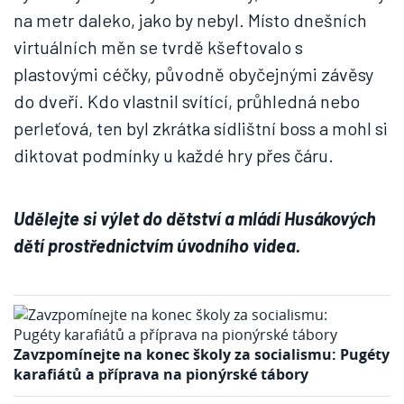
na metr daleko, jako by nebyl. Místo dnešních
virtuálních měn se tvrdě kšeftovalo s
plastovými céčky, původně obyčejnými závěsy
do dveří. Kdo vlastnil svítící, průhledná nebo
perleťová, ten byl zkrátka sídlištní boss a mohl si
diktovat podmínky u každé hry přes čáru.
Udělejte si výlet do dětství a mládí Husákových
dětí prostřednictvím úvodního videa.
Zavzpomínejte na konec školy za socialismu: Pugéty
karafiátů a příprava na pionýrské tábory