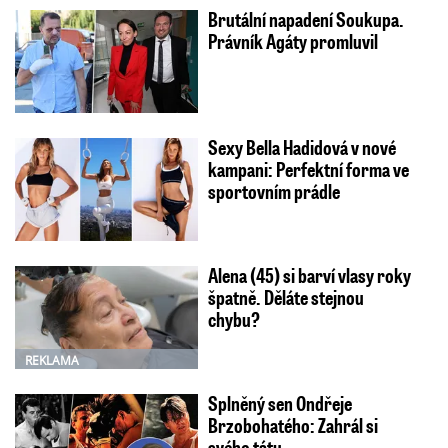
Brutální napadení Soukupa.
Právník Agáty promluvil
Sexy Bella Hadidová v nové
kampani: Perfektní forma ve
sportovním prádle
Alena (45) si barví vlasy roky
špatně. Děláte stejnou
chybu?
REKLAMA
Splněný sen Ondřeje
Brzobohatého: Zahrál si
svého tátu