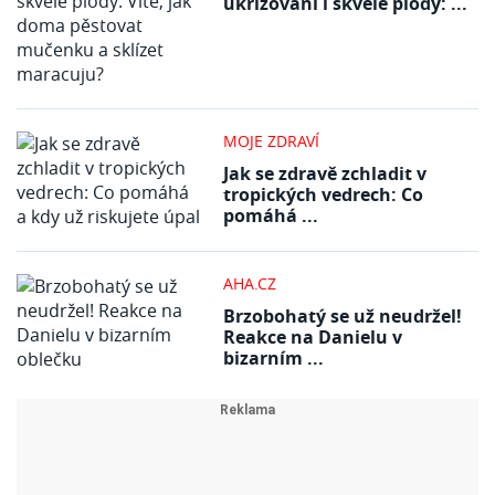
ukřižování i skvělé plody: ...
MOJE ZDRAVÍ
Jak se zdravě zchladit v
tropických vedrech: Co
pomáhá ...
AHA.CZ
Brzobohatý se už neudržel!
Reakce na Danielu v
bizarním ...