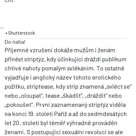
...
• Shutterstock
Do naha!
Příjemné vzrušení dokáže mužům i ženám
přinést striptýz, kdy účinkující dráždí publikum
chtivé nahoty pomalým svlékáním. To ostatně
vyjadřuje i anglický název tohoto erotického
požitku, striptease, kdy strip znamená „svléct se“
nebo „oloupat“, tease „škádlit“, „dráždit“ nebo
„pokoušet“. První zaznamenaný striptýz viděla
na konci 19. století Paříž a až do sedmdesátých
let 20. století byl téměř výhradně prováděn
ženami. S postupující sexuální revolucí se ale