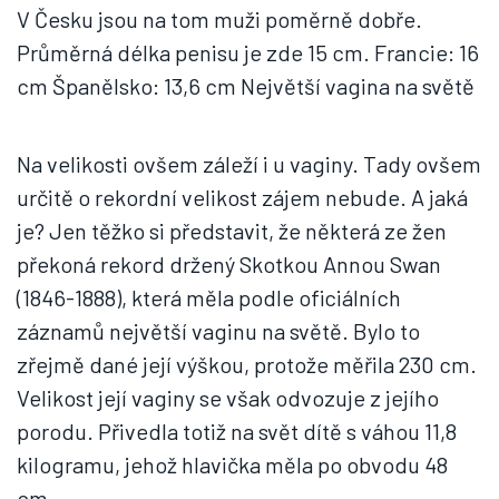
V Česku jsou na tom muži poměrně dobře.
Průměrná délka penisu je zde 15 cm. Francie: 16
cm Španělsko: 13,6 cm Největší vagina na světě
Na velikosti ovšem záleží i u vaginy. Tady ovšem
určitě o rekordní velikost zájem nebude. A jaká
je? Jen těžko si představit, že některá ze žen
překoná rekord držený Skotkou Annou Swan
(1846-1888), která měla podle oficiálních
záznamů největší vaginu na světě. Bylo to
zřejmě dané její výškou, protože měřila 230 cm.
Velikost její vaginy se však odvozuje z jejího
porodu. Přivedla totiž na svět dítě s váhou 11,8
kilogramu, jehož hlavička měla po obvodu 48
cm.