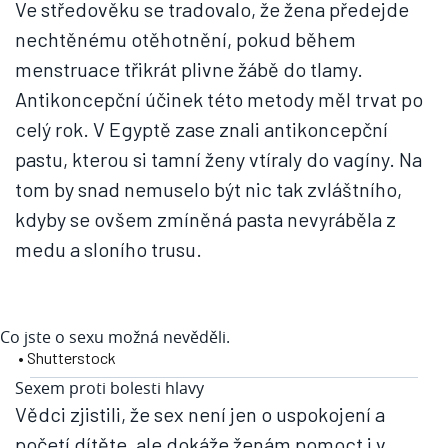
Ve středověku se tradovalo, že žena předejde
nechtěnému otěhotnění, pokud během
menstruace třikrát plivne žábě do tlamy.
Antikoncepční účinek této metody měl trvat po
celý rok. V Egyptě zase znali antikoncepční
pastu, kterou si tamní ženy vtíraly do vagíny. Na
tom by snad nemuselo být nic tak zvláštního,
kdyby se ovšem zmíněná pasta nevyráběla z
medu a sloního trusu.
Co jste o sexu možná nevěděli.
• Shutterstock
Sexem proti bolesti hlavy
Vědci zjistili, že sex není jen o uspokojení a
početí dítěte, ale dokáže ženám pomoct i v