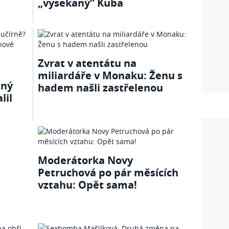
„vysekaný“ Kuba
Zvrat v atentátu na
miliardáře v Monaku: Ženu s
zný
hadem našli zastřelenou
lil
Moderátorka Novy
Petruchová po pár měsících
vztahu: Opět sama!