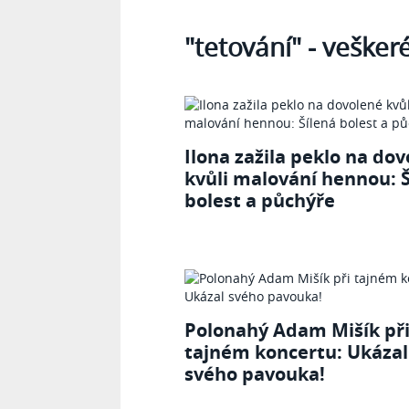
Tagy
"tetování"
- vešker
Ilona zažila peklo na do
kvůli malování hennou: Š
bolest a půchýře
Polonahý Adam Mišík př
tajném koncertu: Ukázal
svého pavouka!