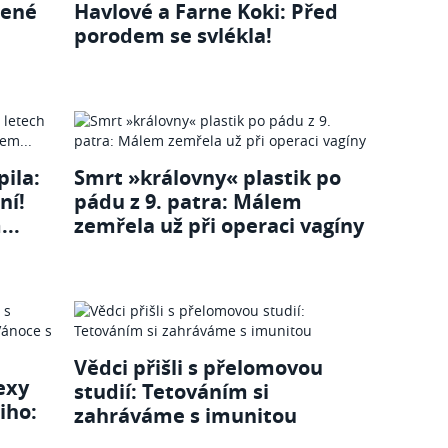
lené
Havlové a Farne Koki: Před
porodem se svlékla!
ila:
Smrt »královny« plastik po
ní!
pádu z 9. patra: Málem
..
zemřela už při operaci vagíny
Vědci přišli s přelomovou
exy
studií: Tetováním si
iho:
zahráváme s imunitou