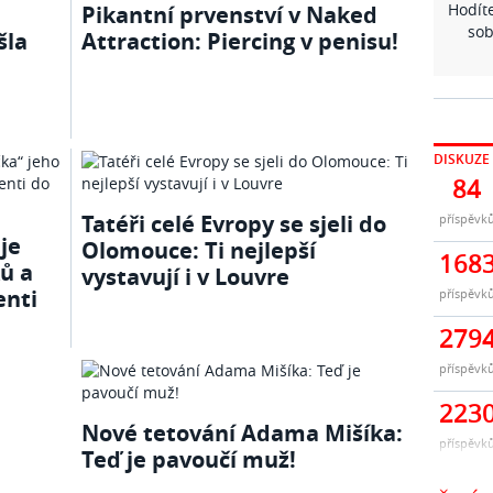
Hodíte
Pikantní prvenství v Naked
sob
šla
Attraction: Piercing v penisu!
DISKUZE
84
Tatéři celé Evropy se sjeli do
příspěvk
je
Olomouce: Ti nejlepší
168
ů a
vystavují i v Louvre
enti
příspěvk
279
příspěvk
223
Nové tetování Adama Mišíka:
příspěvk
Teď je pavoučí muž!