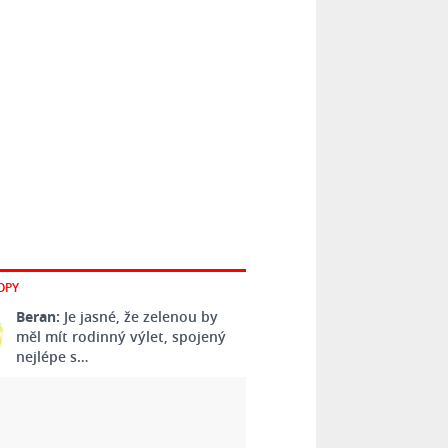
OPY
Beran:
Je jasné, že zelenou by
měl mít rodinný výlet, spojený
nejlépe s…