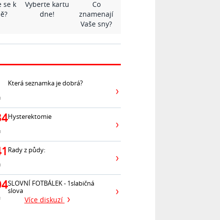
 se k
Vyberte kartu
Co
ě?
dne!
znamenají
Vaše sny?
Která seznamka je dobrá?
ů
34
Hysterektomie
ů
41
Rady z půdy:
ů
04
SLOVNÍ FOTBÁLEK - 1slabičná
slova
ů
Více diskuzí