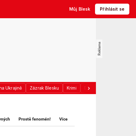
Můj Blesk
Přihlásit se
na Ukrajině
Zázrak Blesku
Krimi
Donald Trump
Sport
avných
Prostě fenomén!
Více