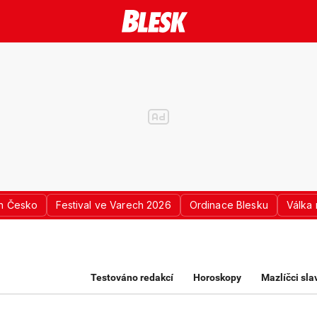
n Česko
Festival ve Varech 2026
Ordinace Blesku
Válka 
K PRO ŽENY
Testováno redakcí
Horoskopy
Mazlíčci sl