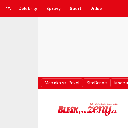
Celebrity
Zprávy
Sport
Video
Macinka vs. Pavel
StarDance
Made i
LOGO BLES