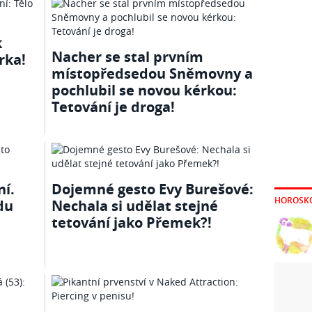
k
Nacher se stal prvním
rka!
místopředsedou Sněmovny a
pochlubil se novou kérkou:
Tetování je droga!
í.
Dojemné gesto Evy Burešové:
HOROSK
du
Nechala si udělat stejné
tetování jako Přemek?!