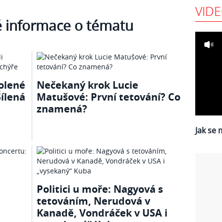
VID
é informace o tématu
volené
Nečekaný krok Lucie
ílená
Matušové: První tetování? Co
znamená?
Jak se 
i
Politici u moře: Nagyová s
tetováním, Nerudová v
Kanadě, Vondráček v USA i