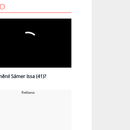
EO
měnil Sámer Issa (41)?