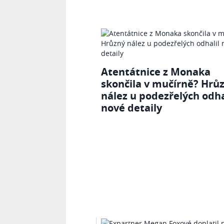
Atentátnice z Monaka
skončila v mučírně? Hrů
nález u podezřelých odha
nové detaily