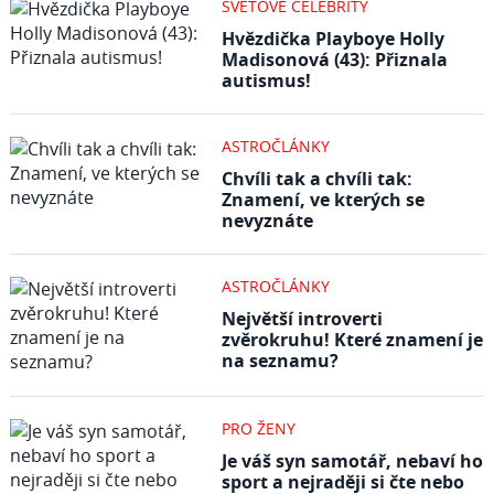
SVĚTOVÉ CELEBRITY
Hvězdička Playboye Holly
Madisonová (43): Přiznala
autismus!
ASTROČLÁNKY
Chvíli tak a chvíli tak:
Znamení, ve kterých se
nevyznáte
ASTROČLÁNKY
Největší introverti
zvěrokruhu! Které znamení je
na seznamu?
PRO ŽENY
Je váš syn samotář, nebaví ho
sport a nejraději si čte nebo