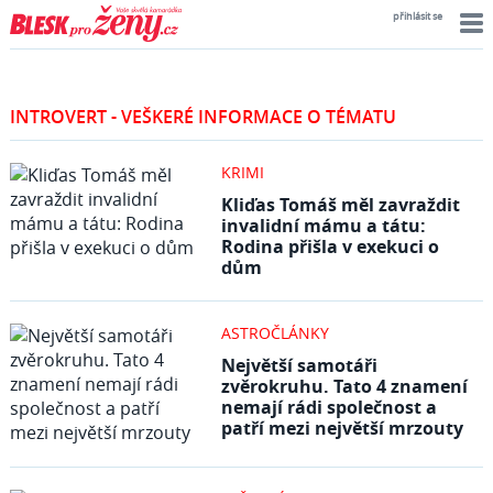
přihlásit se
INTROVERT - VEŠKERÉ INFORMACE O TÉMATU
KRIMI
Kliďas Tomáš měl zavraždit
invalidní mámu a tátu:
Rodina přišla v exekuci o
dům
ASTROČLÁNKY
Největší samotáři
zvěrokruhu. Tato 4 znamení
nemají rádi společnost a
patří mezi největší mrzouty