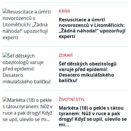
KRIMI
Resuscitace a úmrtí
novorozenců v Litoměřicích:
„Žádná náhoda!“ upozorňují
experti
ZDRAVÍ
Šéf dětských obezitologů
varuje před epidemií:
Desatero mikulášského
balíčku!
ŽIVOTNÍ STYL
Markéta (18) o pekle s tátou
tyranem: Nůž v ruce a pak
drogy! Když se upil, ulevilo se
mi...