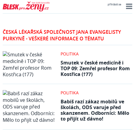
přihlásit se
ČESKÁ LÉKAŘSKÁ SPOLEČNOST JANA EVANGELISTY
PURKYNĚ - VEŠKERÉ INFORMACE O TÉMATU
POLITIKA
Smutek v české medicíně i
TOP 09: Zemřel profesor Rom
Kostřica (†77)
POLITIKA
Babiš razí zákaz mobilů ve
školách, ODS varuje před
skanzenem. Odborníci: Mělo
to přijít už dávno!