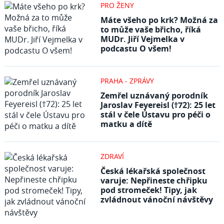
PRO ŽENY
Máte všeho po krk? Možná za
to může vaše břicho, říká
MUDr. Jiří Vejmelka v
podcastu O všem!
PRAHA - ZPRÁVY
Zemřel uznávaný porodník
Jaroslav Feyereisl (†72): 25 let
stál v čele Ústavu pro péči o
matku a dítě
ZDRAVÍ
Česká lékařská společnost
varuje: Nepřineste chřipku
pod stromeček! Tipy, jak
zvládnout vánoční návštěvy