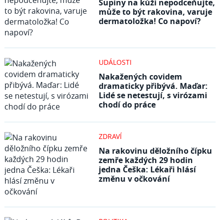
Šupiny na kůži nepodceňujte,
může to být rakovina, varuje
dermatoložka! Co napoví?
UDÁLOSTI
Nakažených covidem
dramaticky přibývá. Maďar:
Lidé se netestují, s virózami
chodí do práce
ZDRAVÍ
Na rakovinu děložního čípku
zemře každých 29 hodin
jedna Češka: Lékaři hlásí
změnu v očkování