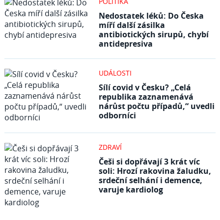
POLITIKA
Nedostatek léků: Do Česka
míří další zásilka
antibiotických sirupů, chybí
antidepresiva
UDÁLOSTI
Sílí covid v Česku? „Celá
republika zaznamenává
nárůst počtu případů,“ uvedli
odborníci
ZDRAVÍ
Češi si dopřávají 3 krát víc
soli: Hrozí rakovina žaludku,
srdeční selhání i demence,
varuje kardiolog