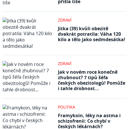
přišla tiše
ZDRAVÍ
Jitka (39) kvůli obezitě
dvakrát potratila: Váha 120
kilo a tělo jako sedmdesátka!
ZDRAVÍ
Jak v novém roce konečně
zhubnout? 7 tipů šéfa
českých obezitologů! Pomůže
i tahle drobnost...
POLITIKA
Framykoin, léky na astma i
schizofrenii: Co chybí v
českých lékárnách?