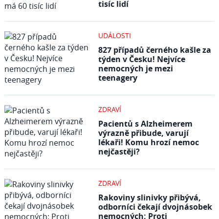
tisíc lidí
UDÁLOSTI
827 případů černého kašle za
týden v Česku! Nejvíce
nemocných je mezi
teenagery
ZDRAVÍ
Pacientů s Alzheimerem
výrazně přibude, varují
lékaři! Komu hrozí nemoc
nejčastěji?
ZDRAVÍ
Rakoviny slinivky přibývá,
odborníci čekají dvojnásobek
nemocných: Proti