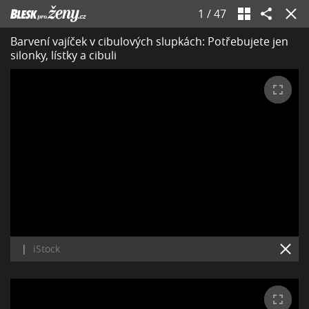
1
/
47
Barvení vajíček v cibulových slupkách: Potřebujete jen
silonky, lístky a cibuli
|
iStock