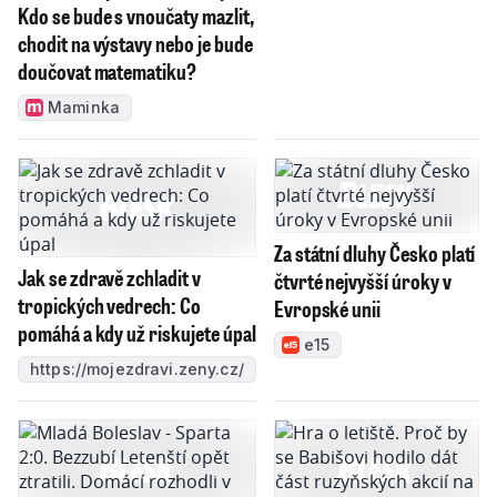
Kdo se bude s vnoučaty mazlit,
chodit na výstavy nebo je bude
doučovat matematiku?
Maminka
Za státní dluhy Česko platí
Jak se zdravě zchladit v
čtvrté nejvyšší úroky v
tropických vedrech: Co
Evropské unii
pomáhá a kdy už riskujete úpal
e15
https://mojezdravi.zeny.cz/