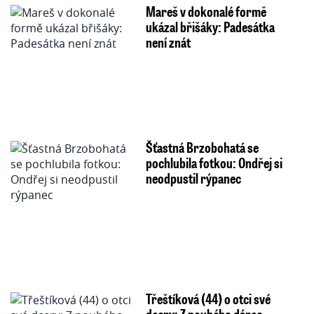
Mareš v dokonalé formě
ukázal břišáky: Padesátka
není znát
Šťastná Brzobohatá se
pochlubila fotkou: Ondřej si
neodpustil rýpanec
Třeštíková (44) o otci své
dcery: Z pouhého dárce