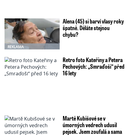
Alena (45) si barví vlasy roky
špatně. Děláte stejnou
chybu?
REKLAMA
Retro foto Kateřiny a Petera
Pechových: „Smraďoši“ před
16 lety
Martě Kubišové se v
úmorných vedrech udusil
pejsek. Jsem zoufalá a sama