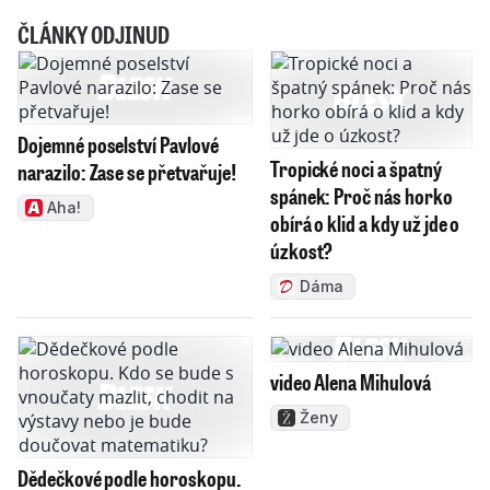
ČLÁNKY ODJINUD
Dojemné poselství Pavlové
Tropické noci a špatný
narazilo: Zase se přetvařuje!
spánek: Proč nás horko
Aha!
obírá o klid a kdy už jde o
úzkost?
Dáma
video Alena Mihulová
Ženy
Dědečkové podle horoskopu.