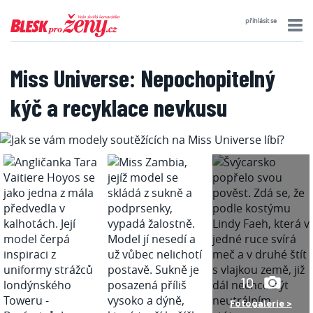
přihlásit se
Miss Universe: Nepochopitelný
kýč a recyklace nevkusu
10
Fotogalerie >