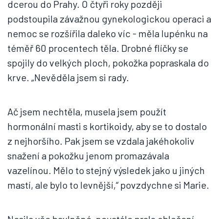
dcerou do Prahy. O čtyři roky později
podstoupila závažnou gynekologickou operaci a
nemoc se rozšířila daleko víc - měla lupénku na
téměř 60 procentech těla. Drobné flíčky se
spojily do velkých ploch, pokožka popraskala do
krve. „Nevěděla jsem si rady.
Ač jsem nechtěla, musela jsem použít
hormonální masti s kortikoidy, aby se to dostalo
z nejhoršího. Pak jsem se vzdala jakéhokoliv
snažení a pokožku jenom promazávala
vazelínou. Mělo to stejný výsledek jako u jiných
mastí, ale bylo to levnější,“ povzdychne si Marie.