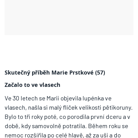
Skutečný příběh Marie Prstkové (57)
Začalo to ve vlasech
Ve 30 letech se Marii objevila lupénka ve
vlasech, našla si malý flíček velikosti pětikoruny.
Bylo to tři roky poté, co porodila první dceru a v
době, kdy samovolně potratila. Během roku se
nemoc rozšířila po celé hlavě, až za uši a do