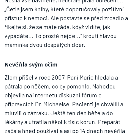
Nosila vše bavlněné, neustále prala oblečení...
„Četla jsem knihy, které doporučovaly pozitivní
přístup k nemoci. Ale postavte se před zrcadlo a
říkejte si, že se máte ráda, když vidíte, jak
vypadáte... To prostě nejde...“ kroutí hlavou
maminka dvou dospělých dcer.
Nevěřila svým očím
Zlom přišel v roce 2007. Paní Marie hledala a
pátrala po něčem, co by pomohlo. Náhodou
objevila na internetu diskuzní fórum o
přípravcích Dr. Michaelse. Pacienti je chválili a
mluvili o zázraku. Ještě ten den běžela do
lékárny a utratila několik tisíc korun. Preparát
začala hned používat a asi po 14 dnech nevěřila