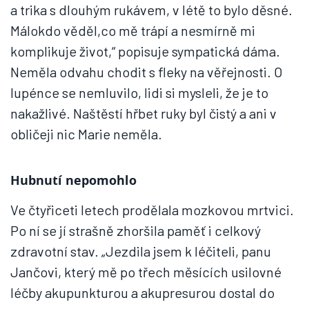
a trika s dlouhým rukávem, v létě to bylo děsné.
Málokdo věděl,co mě trápí a nesmírně mi
komplikuje život,“ popisuje sympatická dáma.
Neměla odvahu chodit s fleky na věřejnosti. O
lupénce se nemluvilo, lidi si mysleli, že je to
nakažlivé. Naštěstí hřbet ruky byl čistý a ani v
obličeji nic Marie neměla.
Hubnutí nepomohlo
Ve čtyřiceti letech prodělala mozkovou mrtvici.
Po ní se jí strašně zhoršila paměť i celkový
zdravotní stav. „Jezdila jsem k léčiteli, panu
Jančovi, který mě po třech měsících usilovné
léčby akupunkturou a akupresurou dostal do