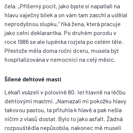
čela. „Příšerný pocit, jako byste si napatlali na
hlavu vaječný bílek a on vám tam zaschl a udělal
neprodyšnou slupku,“ říká žena, která pracuje
jako celní deklarantka. Po druhém porodu v
roce 1986 se ale lupénka rozjela po celém těle.
Přestože měla doma roční dceru, musela být
hospitalizována v nemocnici na celý měsíc.
Šílené dehtové masti
Lékaři vsázeli v polovině 80. let hlavně na léčbu
dehtovými mastmi. „Namazali mi pokožku hlavy
takovou pastou, ta přituhla k hlavě a pak nešla
ničím z vlasů dostat. Bylo to jako asfalt. Žádná
rozpouštědla nepůsobila, nakonec mě museli