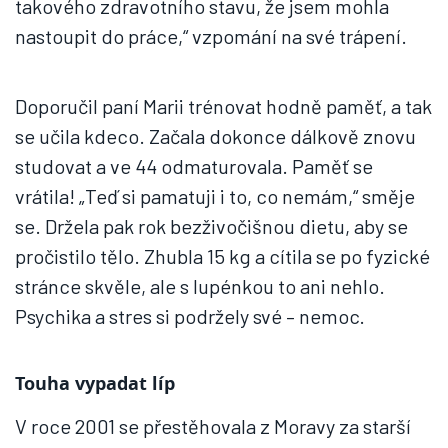
takového zdravotního stavu, že jsem mohla
nastoupit do práce,“ vzpomání na své trápení.
Doporučil paní Marii trénovat hodně paměť, a tak
se učila kdeco. Začala dokonce dálkově znovu
studovat a ve 44 odmaturovala. Paměť se
vrátila! „Teď si pamatuji i to, co nemám,“ směje
se. Držela pak rok bezživočišnou dietu, aby se
pročistilo tělo. Zhubla 15 kg a cítila se po fyzické
stránce skvěle, ale s lupénkou to ani nehlo.
Psychika a stres si podržely své – nemoc.
Touha vypadat líp
V roce 2001 se přestěhovala z Moravy za starší