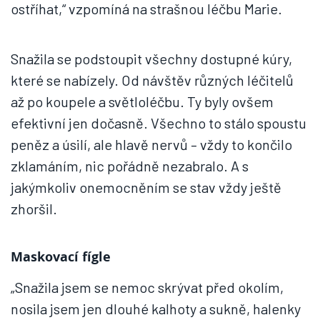
ostříhat,“ vzpomíná na strašnou léčbu Marie.
Snažila se podstoupit všechny dostupné kúry,
které se nabízely. Od návštěv různých léčitelů
až po koupele a světloléčbu. Ty byly ovšem
efektivní jen dočasně. Všechno to stálo spoustu
peněz a úsilí, ale hlavě nervů – vždy to končilo
zklamáním, nic pořádně nezabralo. A s
jakýmkoliv onemocněním se stav vždy ještě
zhoršil.
Maskovací fígle
„Snažila jsem se nemoc skrývat před okolím,
nosila jsem jen dlouhé kalhoty a sukně, halenky