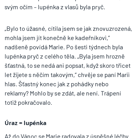
svým očím – lupénka z vlasů byla pryč.
„Bylo to úžasné, cítila jsem se jak znovuzrozená,
mohla jsem jít konečně ke kadeřníkovi,“
nadšeně povídá Marie. Po šesti týdnech byla
lupénka pryč z celého těla. „Byla jsem hrozně
šťastná, to se nedá ani popsat, když skoro třicet
let žijete s něčím takovým,“ chvěje se paní Marii
hlas. Šťastný konec jak z pohádky nebo
reklamy? Mohlo by se zdát, ale není. Trápení
totiž pokračovalo.
Úraz = lupénka
Až do Vánoc se Marie radovala z úspěšné léčby.