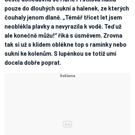
pouze do dlouhých sukní a halenek, ze kterých
čouhaly jenom dlaně. „Téměř třicet let jsem
neoblékla plavky a nevyrazila k vodě. Teď už
ale konečně můžu!“ říká s úsměvem. Zrovna
tak si už s klidem oblékne top s ramínky nebo
sukni ke kolenům. S lupénkou se totiž umí
docela dobře poprat.