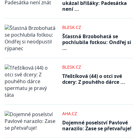
ukázal břišáky: Padesátka
není ...
BLESK.CZ
Šťastná Brzobohatá se
pochlubila fotkou: Ondřej si
...
BLESK.CZ
Třeštíková (44) o otci své
dcery: Z pouhého dárce ...
AHA.CZ
Dojemné poselství Pavlové
narazilo: Zase se přetvařuje!