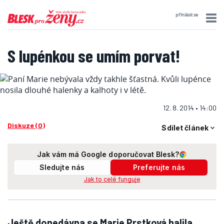
přihlásit se
S lupénkou se umím porvat!
12. 8. 2014 • 14:00
Diskuze (0)
Sdílet článek
Jak vám má Google doporučovat Blesk?
Sledujte nás
Preferujte nás
Jak to celé funguje
Ještě donedávna se Marie Prstková halila