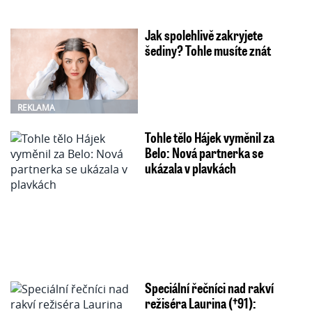
Jak spolehlivě zakryjete
šediny? Tohle musíte znát
REKLAMA
Tohle tělo Hájek vyměnil za
Belo: Nová partnerka se
ukázala v plavkách
Speciální řečníci nad rakví
režiséra Laurina (†91):