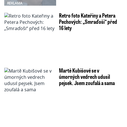
REKLAMA
Retro foto Kateřiny a Petera
Pechových: „Smraďoši“ před
16 lety
Martě Kubišové se v
úmorných vedrech udusil
pejsek. Jsem zoufalá a sama