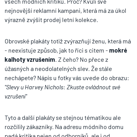
všech módních kritiků. Proč? Kvůli své
nejnovější reklamní kampani, která má za úkol
výrazně zvýšit prodej letní kolekce.
Obrovské plakáty totiž zvýrazňují ženu, která má
- neexistuje způsob, jak to říci s citem -
mokré
kalhoty vzrušením
. Z čeho? No přece z
úžasných a neodolatelných slev. Že stále
nechápete? Nápis u fotky vás uvede do obrazu:
"Slevy u Harvey Nichols: Zkuste ovládnout své
vzrušení"
Tyto a další plakáty se stejnou tématikou ale
rozčílily zákazníky. Na adresu módního domu
padá kritika nejen od odborníků, ale i od