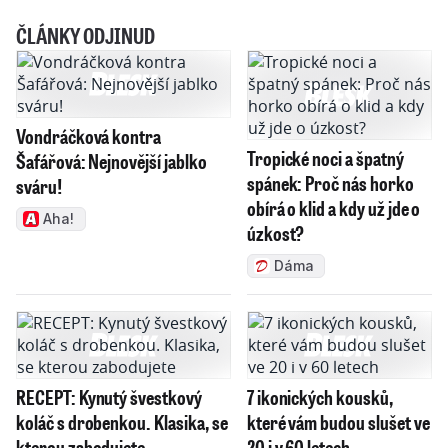
ČLÁNKY ODJINUD
Vondráčková kontra
Tropické noci a špatný
Šafářová: Nejnovější jablko
spánek: Proč nás horko
sváru!
obírá o klid a kdy už jde o
Aha!
úzkost?
Dáma
RECEPT: Kynutý švestkový
7 ikonických kousků,
koláč s drobenkou. Klasika, se
které vám budou slušet ve
kterou zabodujete
20 i v 60 letech