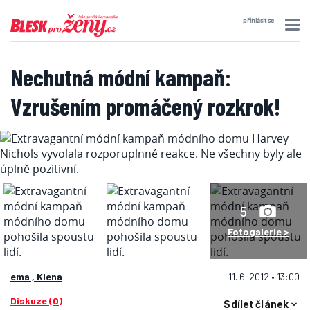
přihlásit se
Nechutná módní kampaň:
Vzrušením promáčený rozkrok!
5
Fotogalerie >
ema , Klena
11. 6. 2012 • 13:00
Diskuze (0)
Sdílet článek