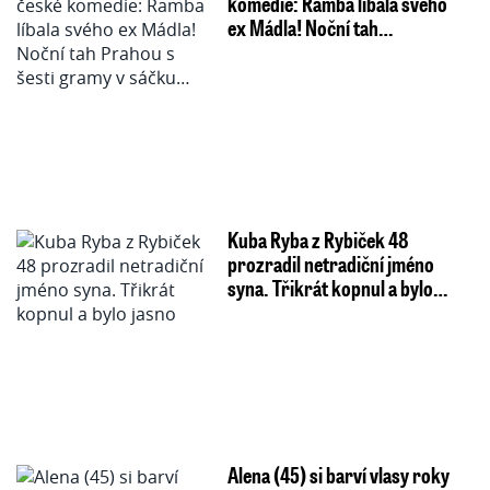
komedie: Ramba líbala svého
ex Mádla! Noční tah…
Kuba Ryba z Rybiček 48
prozradil netradiční jméno
syna. Třikrát kopnul a bylo…
Alena (45) si barví vlasy roky