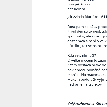
Jak zvládá Max školu? L
Dost jsem se bála, proto
První den se to neobešl
spolužáků, ale zvládli j
dost hravá a není o vel
učitelku, tak se na ni i 
Kdo se s ním učí?
O velkém učení to zatím
Zatím dostává hravé do
povinnosti, pomáhá naše
manžel. Na matematiku 
Maxem budu učit vyjmeno
necháme na tatínkovi.
Celý rozhovor se Simon