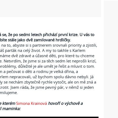
 se, že po sedmi letech přichází první krize. U vás to
íte stále jako dvě zamilované hrdličky.
a to, abyste si s partnerem srovnali priority a zjistili,
váš parťák na celý život. A my to takhle s Karlem
máme dvě zdravé a úžasné děti, pro které tu chceme
če. Netvrdím, že jsme si za těch sedm let neprošli krizí,
oblémy, důležité je ale umět je řešit a mluvit o tom.
 a pečovat o děti a rodinu je velká dřina, a
lem nepracovali, už bychom spolu dávno nebyli. Já
y se nechám zbytečně rychle vytočit, ale on mě zná a
rotit. Jsem ráda, že jsme pevný pár, v němž si jeden
 milujeme.
ve kterém
Simona Krainová
hovoří o výchově a
jí maminka: