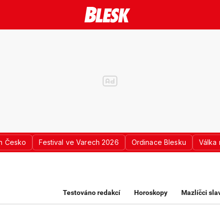
n Česko
Festival ve Varech 2026
Ordinace Blesku
Válka 
K PRO ŽENY
Testováno redakcí
Horoskopy
Mazlíčci sl