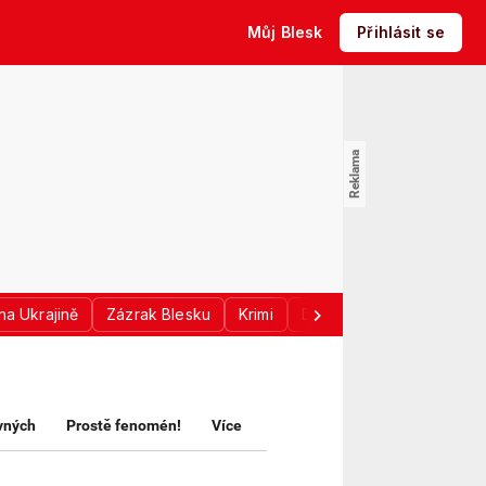
Můj Blesk
Přihlásit se
na Ukrajině
Zázrak Blesku
Krimi
Donald Trump
Sport
avných
Prostě fenomén!
Více