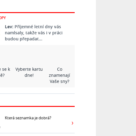
OPY
Lev:
Příjemné letní dny vás
namlsaly, takže vás i v práci
budou přepadat…
 se k
Vyberte kartu
Co
ě?
dne!
znamenají
Vaše sny?
Která seznamka je dobrá?
ů