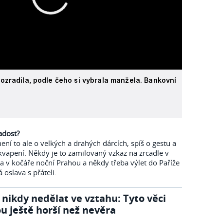
ozradila, podle čeho si vybrala manžela. Bankovní
adost?
ní to ale o velkých a drahých dárcích, spíš o gestu a
kvapení. Někdy je to zamilovaný vzkaz na zrcadle v
ka v kočáře noční Prahou a někdy třeba výlet do Paříže
oslava s přáteli.
 nikdy nedělat ve vztahu: Tyto věci
ou ještě horší než nevěra