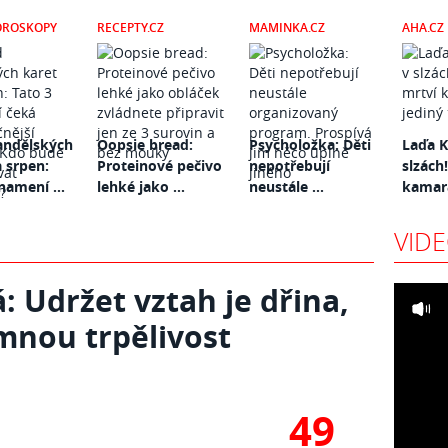
OROSKOPY
RECEPTY.CZ
MAMINKA.CZ
AHA.CZ
andělských
Oopsie bread:
Psycholožka: Děti
Laďa K
a srpen:
Proteinové pečivo
nepotřebují
slzách!
namení ...
lehké jako ...
neustále ...
kamará
VID
 Udržet vztah je dřina,
 mnou trpělivost
49