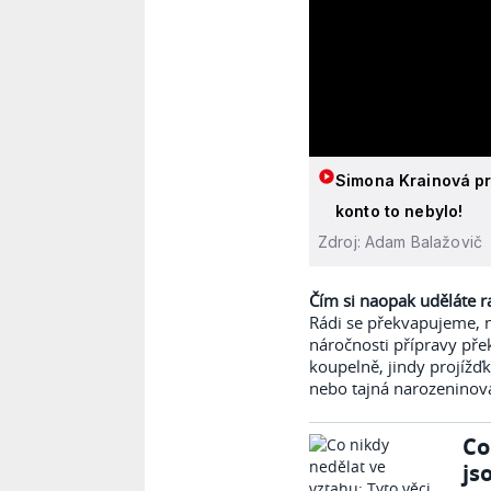
Simona Krainová pr
konto to nebylo!
Zdroj: Adam Balažovič
Čím si naopak uděláte r
Rádi se překvapujeme, ne
náročnosti přípravy pře
koupelně, jindy projížď
nebo tajná narozeninová 
Co
js