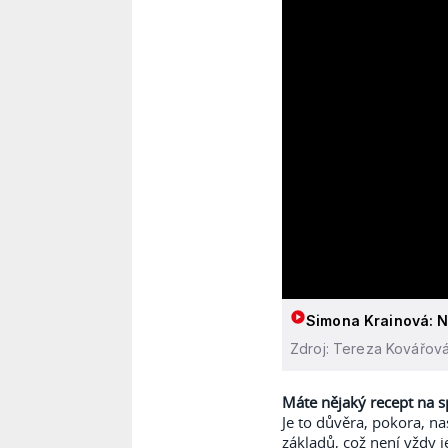
Simona Krainová: Ne
Zdroj: Tereza Kovářov
Máte nějaký recept na 
Je to důvěra, pokora, n
základů, což není vždy 