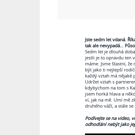
Jste sedm let vdaná. Říká
tak ale nevypadá… Působ
Sedm let je dlouhá doba n
jestli je to opravdu ten 
máme. Jsme šťastní, že 
být jako ti nejlepší rodi
každý vztah má nějaké pr
Udržet vztah s partnerem
kdybychom na tom s Kar
jsem horká hlava a někd
ví, jak na mě. Umí mě zk
druhého váží, a stále se
Podívejte se na video, 
odhodlání nebýt jako je