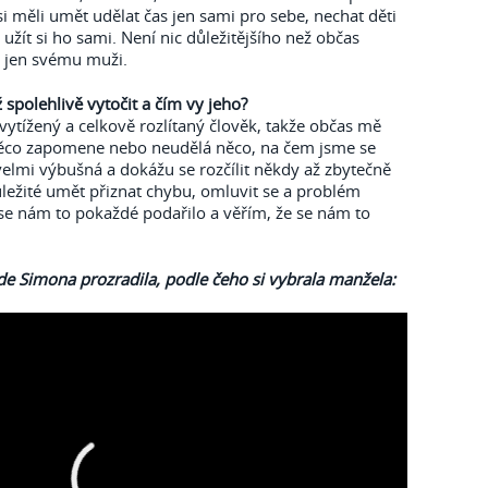
i měli umět udělat čas jen sami pro sebe, nechat děti
 užít si ho sami. Není nic důležitějšího než občas
 jen svému muži.
spolehlivě vytočit a čím vy jeho?
vytížený a celkově rozlítaný člověk, takže občas mě
 něco zapomene nebo neudělá něco, na čem jsme se
velmi výbušná a dokážu se rozčílit někdy až zbytečně
ůležité umět přiznat chybu, omluvit se a problém
 se nám to pokaždé podařilo a věřím, že se nám to
kde Simona prozradila, podle čeho si vybrala manžela: