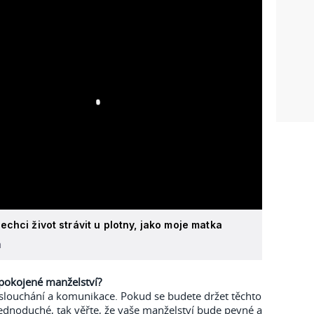
chci život strávit u plotny, jako moje matka
á
spokojené manželství?
aslouchání a komunikace. Pokud se budete držet těchto
jednoduché, tak věřte, že vaše manželství bude pevné a