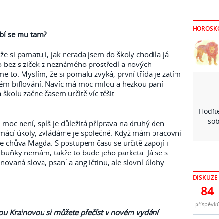
HOROSK
íbí se mu tam?
že si pamatuji, jak nerada jsem do školy chodila já.
o bez slziček z neznámého prostředí a nových
sme to. Myslím, že si pomalu zvyká, první třída je zatím
kém biflování. Navíc má moc milou a hezkou paní
na školu začne časem určitě víc těšit.
Hodíte
sob
 moc není, spíš je důležitá příprava na druhý den.
mácí úkoly, zvládáme je společně. Když mám pracovní
 chůva Magda. S postupem času se určitě zapojí i
buňky nemám, takže to bude jeho parketa. Já se s
vaná slova, psaní a angličtinu, ale slovní úlohy
DISKUZE
84
příspěvk
ou Krainovou si můžete přečíst v novém vydání