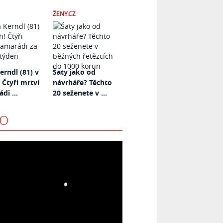
ŽENY.CZ
erndl (81) v
Šaty jako od
 Čtyři mrtví
návrháře? Těchto
di ...
20 seženete v ...
EO