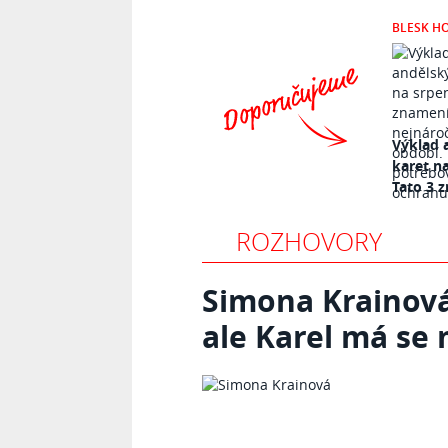
BLESK H
Výklad 
karet n
Tato 3 z
ROZHOVORY
Simona Krainová:
ale Karel má se