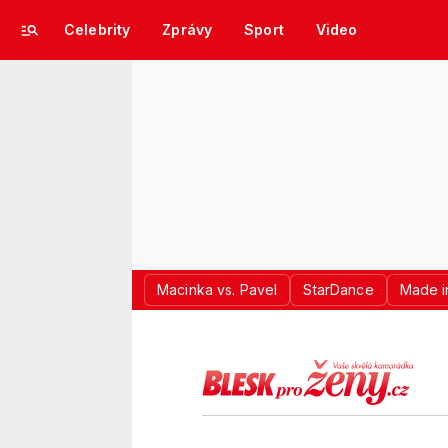
Celebrity
Zprávy
Sport
Video
Macinka vs. Pavel
StarDance
Made i
LOGO BLES