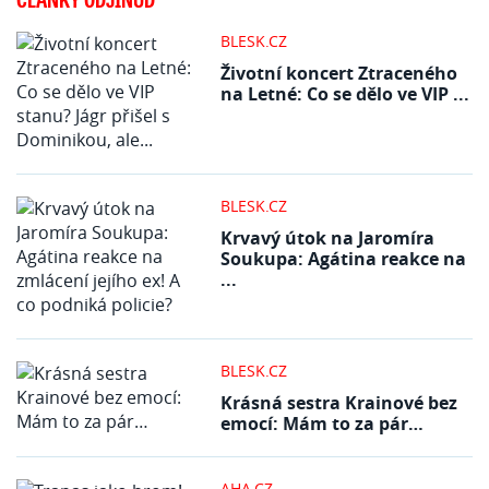
BLESK.CZ
Životní koncert Ztraceného
na Letné: Co se dělo ve VIP ...
BLESK.CZ
Krvavý útok na Jaromíra
Soukupa: Agátina reakce na
...
BLESK.CZ
Krásná sestra Krainové bez
emocí: Mám to za pár…
AHA.CZ