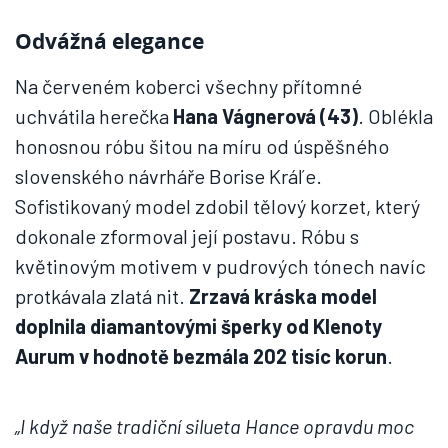
Odvážná elegance
Na červeném koberci všechny přítomné
uchvátila herečka
Hana Vágnerová (43)
. Oblékla
honosnou róbu šitou na míru od úspěšného
slovenského návrháře Borise Kráľe.
Sofistikovaný model zdobil tělový korzet, který
dokonale zformoval její postavu. Róbu s
květinovým motivem v pudrových tónech navíc
protkávala zlatá nit.
Zrzavá kráska model
doplnila diamantovými šperky od Klenoty
Aurum v hodnotě bezmála 202 tisíc korun
.
„I když naše tradiční silueta Hance opravdu moc