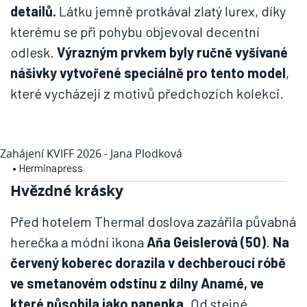
detailů.
Látku jemně protkával zlatý lurex, díky
kterému se při pohybu objevoval decentní
odlesk.
Výrazným prvkem byly ručně vyšívané
nášivky vytvořené speciálně pro tento model
,
které vycházejí z motivů předchozích kolekcí.
Zahájení KVIFF 2026 - Jana Plodková
• Herminapress
Hvězdné krásky
Před hotelem Thermal doslova zazářila půvabná
herečka a módní ikona
Aňa Geislerová (50)
.
Na
červený koberec dorazila v dechberoucí róbě
ve smetanovém odstínu z dílny Anamé, ve
které působila jako panenka
. Od stejné