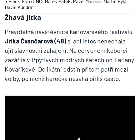
• Blesk:Foto CNC: Marek Pátek, Pavel Machan, Martin Hykl,
David Kundrát
Žhavá Jitka
Pravidelná návštěvnice karlovarského festivalu
Jitka Čvančarová (48)
si ani letos nenechala
ujít slavnostní zahájení. Na červeném koberci
zazářila v třpytivých modrých šatech od Tatiany
Kovaříkové. Delikátní odstín přitom patří mezi
volby, po nichž herečka nesahá příliš často.