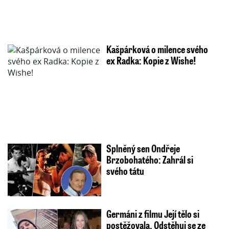
Kašpárková o milence svého
ex Radka: Kopie z Wishe!
Splněný sen Ondřeje
Brzobohatého: Zahrál si
svého tátu
Germáni z filmu Její tělo si
postěžovala. Odstěhuj se ze