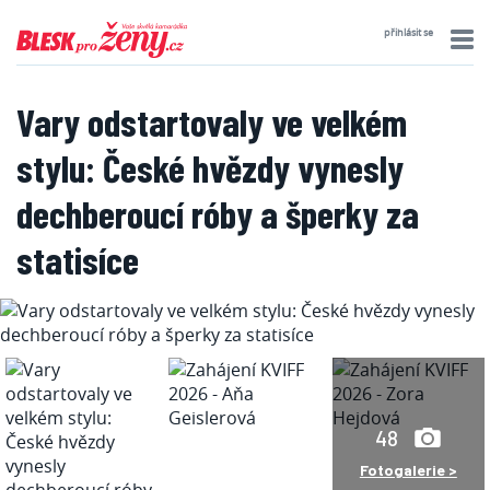
přihlásit se
Vary odstartovaly ve velkém
stylu: České hvězdy vynesly
dechberoucí róby a šperky za
statisíce
48
Fotogalerie >