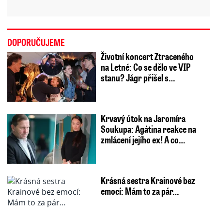
DOPORUČUJEME
Životní koncert Ztraceného
na Letné: Co se dělo ve VIP
stanu? Jágr přišel s…
Krvavý útok na Jaromíra
Soukupa: Agátina reakce na
zmlácení jejího ex! A co…
Krásná sestra Krainové bez
emocí: Mám to za pár…