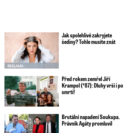
Jak spolehlivě zakryjete
šediny? Tohle musíte znát
REKLAMA
Před rokem zemřel Jiří
Krampol (†87): Dluhy vrší i po
smrti!
Brutální napadení Soukupa.
Právník Agáty promluvil