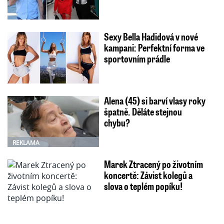
Sexy Bella Hadidová v nové
kampani: Perfektní forma ve
sportovním prádle
Alena (45) si barví vlasy roky
špatně. Děláte stejnou
chybu?
REKLAMA
Marek Ztracený po životním
koncertě: Závist kolegů a
slova o teplém popíku!