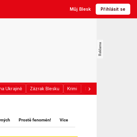
Můj Blesk
Přihlásit se
na Ukrajině
Zázrak Blesku
Krimi
Donald Trump
Sport
avných
Prostě fenomén!
Více