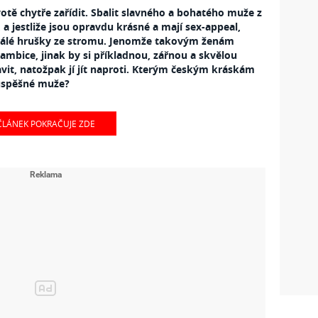
votě chytře zařídit. Sbalit slavného a bohatého muže z
a jestliže jsou opravdu krásné a mají sex-appeal,
zrálé hrušky ze stromu. Jenomže takovým ženám
 ambice, jinak by si příkladnou, zářnou a skvělou
it, natožpak jí jít naproti. Kterým českým kráskám
 úspěšné muže?
ČLÁNEK POKRAČUJE ZDE