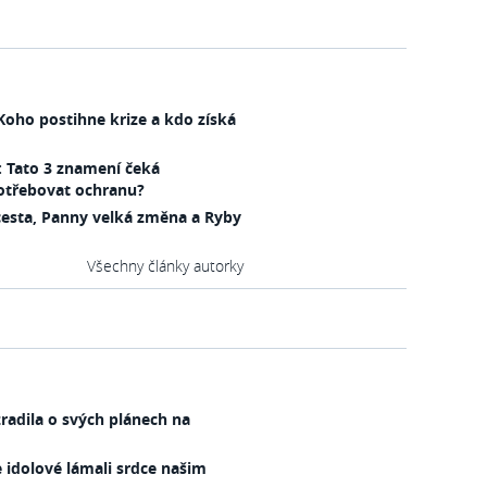
Koho postihne krize a kdo získá
: Tato 3 znamení čeká
potřebovat ochranu?
cesta, Panny velká změna a Ryby
Všechny články autorky
zradila o svých plánech na
idolové lámali srdce našim