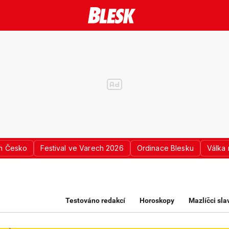
n Česko
Festival ve Varech 2026
Ordinace Blesku
Válka 
K PRO ŽENY
Testováno redakcí
Horoskopy
Mazlíčci sl