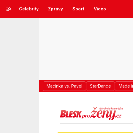
Celebrity
Zprávy
Sport
Video
Macinka vs. Pavel
StarDance
Made i
LOGO BLES