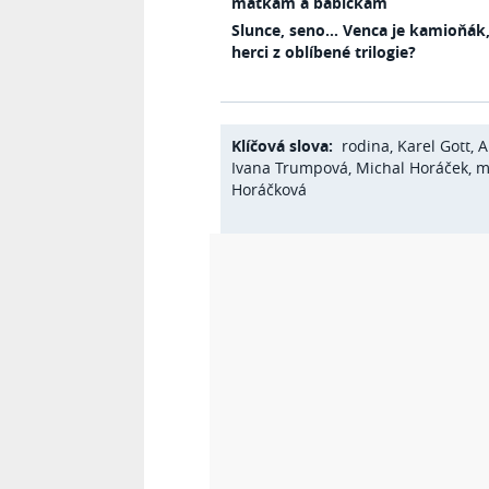
matkám a babičkám
Slunce, seno… Venca je kamioňák,
herci z oblíbené trilogie?
Klíčová slova:
rodina
,
Karel Gott
,
A
Ivana Trumpová
,
Michal Horáček
,
m
Horáčková