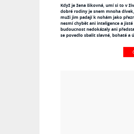
Když je žena šikovná, umí si to v ži
dobré rodiny je snem mnoha dívek, 
muži jim padají k nohám jako pře
nesmí chybět ani inteligence a jisté
budoucnost nedokázaly ani představ
se povedlo sbalit slavné, bohaté a