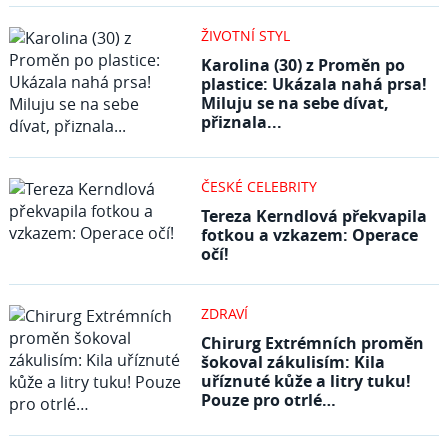
ŽIVOTNÍ STYL
Karolina (30) z Proměn po
plastice: Ukázala nahá prsa!
Miluju se na sebe dívat,
přiznala...
ČESKÉ CELEBRITY
Tereza Kerndlová překvapila
fotkou a vzkazem: Operace
očí!
ZDRAVÍ
Chirurg Extrémních proměn
šokoval zákulisím: Kila
uříznuté kůže a litry tuku!
Pouze pro otrlé…