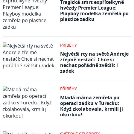
Tragická smrt expřítelkyně
hvězdy Premier League:
Playboy modelka zemřela po
plastice zadku
PŘÍBĚHY
Největší rty na světě Andreje
zřejmě nestačí: Chce si
nechat pořádně zvětšit i
zadek
PŘÍBĚHY
Mladá máma zemřela po
operaci zadku v Turecku:
Když zkolabovala, krmili ji
okurkou!
SVĚTOVÉ CELEBRITY