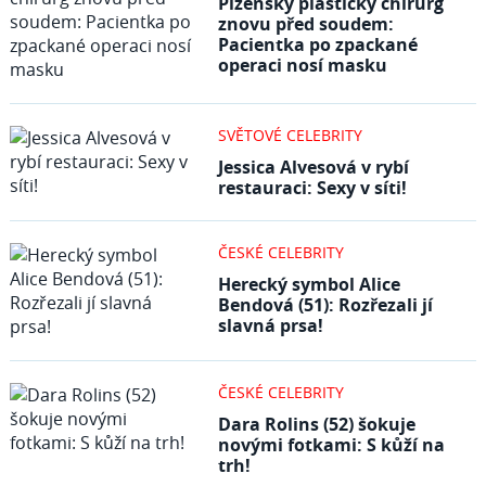
Plzeňský plastický chirurg
znovu před soudem:
Pacientka po zpackané
operaci nosí masku
SVĚTOVÉ CELEBRITY
Jessica Alvesová v rybí
restauraci: Sexy v síti!
ČESKÉ CELEBRITY
Herecký symbol Alice
Bendová (51): Rozřezali jí
slavná prsa!
ČESKÉ CELEBRITY
Dara Rolins (52) šokuje
novými fotkami: S kůží na
trh!