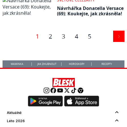
Návrhářka Donatella Versace
(69): Koukejte, jak zkrásněla!
1
2
3
4
5
MAMINKA
JAK ZHUBNOUT
HOROSKOPY
RECEPTY
Aktuálně
Léto 2026