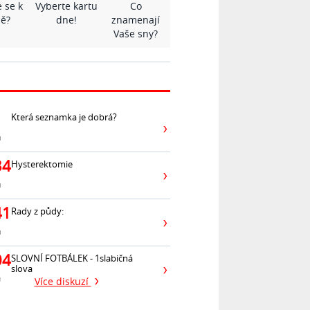
 se k
Vyberte kartu
Co
ě?
dne!
znamenají
Vaše sny?
Která seznamka je dobrá?
ů
34
Hysterektomie
ů
41
Rady z půdy:
ů
04
SLOVNÍ FOTBÁLEK - 1slabičná
slova
ů
Více diskuzí