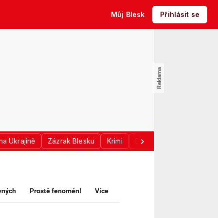
Můj Blesk
Přihlásit se
na Ukrajině
Zázrak Blesku
Krimi
Donald Trump
Sport
avných
Prostě fenomén!
Více