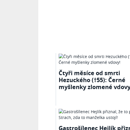
Čtyři měsíce od smrti
Hezuckého (†55): Černé
myšlenky zlomené vdovy
Gastrošílenec Hejlík přiz