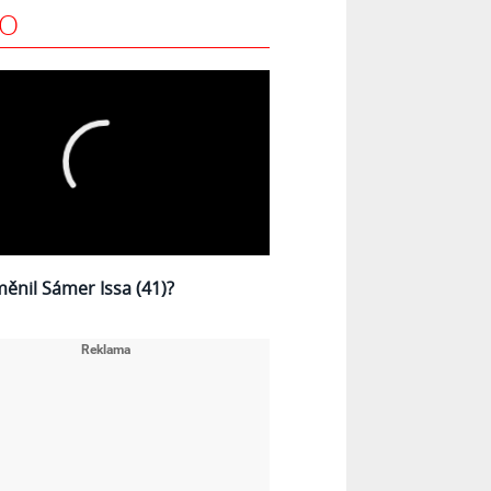
EO
měnil Sámer Issa (41)?