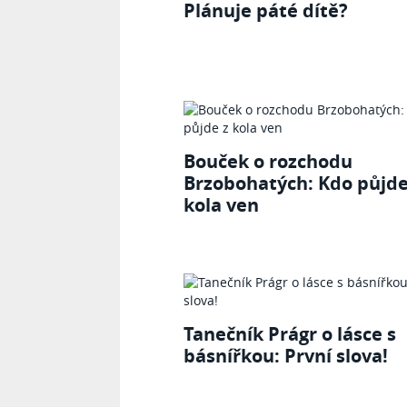
Plánuje páté dítě?
Bouček o rozchodu
Brzobohatých: Kdo půjde
kola ven
Tanečník Prágr o lásce s
básnířkou: První slova!