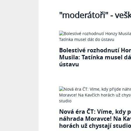
Tagy
"moderátoři"
- veš
Bolestivé rozhodnutí Ho
Musila: Tatínka musel dá
ústavu
Nová éra ČT: Víme, kdy p
náhrada Moravce! Na Ka
horách už chystají studi