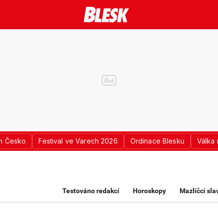
n Česko
Festival ve Varech 2026
Ordinace Blesku
Válka 
K PRO ŽENY
Testováno redakcí
Horoskopy
Mazlíčci sl