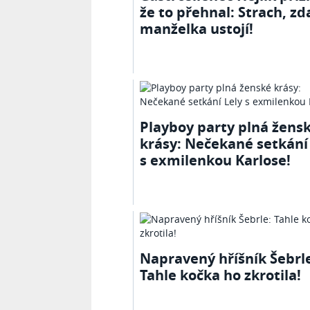
že to přehnal: Strach, zd
manželka ustojí!
Playboy party plná žens
krásy: Nečekané setkání
s exmilenkou Karlose!
Napravený hříšník Šebrl
Tahle kočka ho zkrotila!