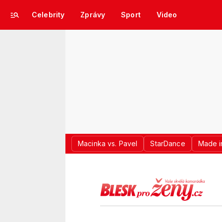
Celebrity
Zprávy
Sport
Video
Macinka vs. Pavel
StarDance
Made i
LOGO BLES