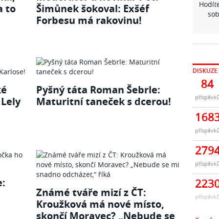
Hodíte
a to
Šimůnek šokoval: Exšéf
sob
Forbesu má rakovinu!
DISKUZE
84
ké
Pyšný táta Roman Šebrle:
příspěvk
 Lely
Maturitní taneček s dcerou!
168
příspěvk
279
příspěvk
e:
223
Známé tváře mizí z ČT:
příspěvk
Kroužková má nové místo,
skončí Moravec? „Nebude se