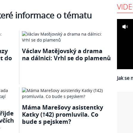
VID
keré informace o tématu
nzy
Václav Matějovský a drama
t do
na dálnici: Vrhl se do plamenů
Jak se 
Máma Marešovy asistentky
řijde
Katky (†42) promluvila. Co
včích
bude s pejskem?
o