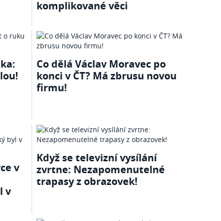
komplikované věci
tka:
Co dělá Václav Moravec po
lou!
konci v ČT? Má zbrusu novou
firmu!
Když se televizní vysílání
ce v
zvrtne: Nezapomenutelné
trapasy z obrazovek!
l v