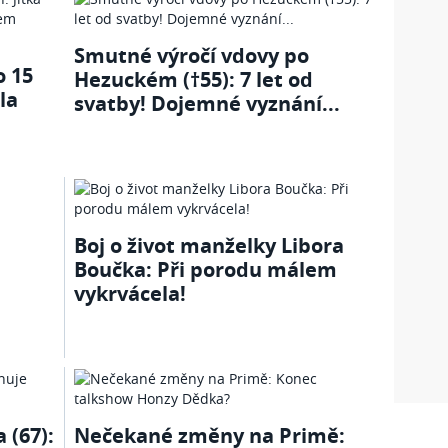
Smutné výročí vdovy po
o 15
Hezuckém (†55): 7 let od
la
svatby! Dojemné vyznání...
Boj o život manželky Libora
Boučka: Při porodu málem
vykrvácela!
 (67):
Nečekané změny na Primě: