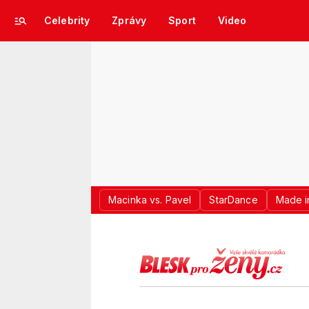
Celebrity
Zprávy
Sport
Video
Macinka vs. Pavel
StarDance
Made i
LOGO BLES