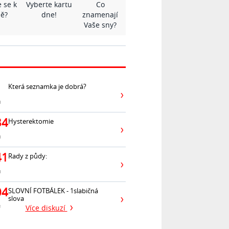
 se k
Vyberte kartu
Co
ě?
dne!
znamenají
Vaše sny?
Která seznamka je dobrá?
ů
34
Hysterektomie
ů
41
Rady z půdy:
ů
04
SLOVNÍ FOTBÁLEK - 1slabičná
slova
ů
Více diskuzí