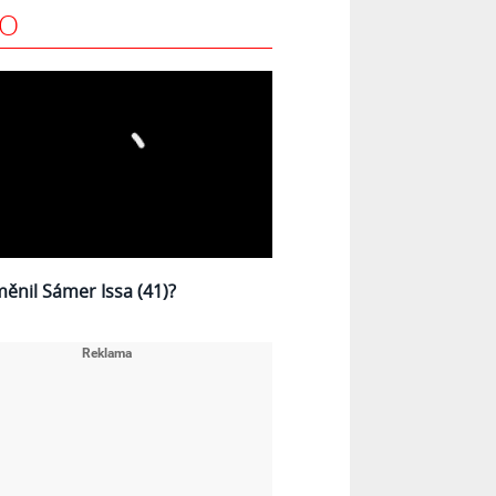
EO
měnil Sámer Issa (41)?