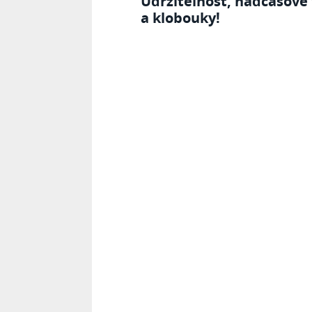
Udržitelnost, nadčasové
a klobouky!