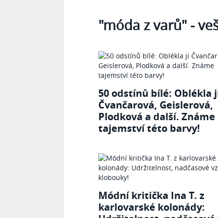
Tagy
"móda z varů"
- ve
50 odstínů bílé: Oblékla j
Čvančarová, Geislerová,
Plodková a další. Známe
tajemství této barvy!
Módní kritička Ina T. z
karlovarské kolonády: