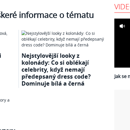
VID
škeré informace o tématu
i
Nejstylovější looky z
kolonády: Co si oblékají
celebrity, když nemají
předepsaný dress code?
Jak se 
Dominuje bílá a černá