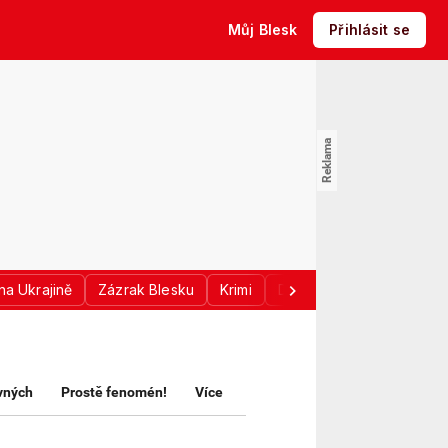
Můj Blesk
Přihlásit se
na Ukrajině
Zázrak Blesku
Krimi
Donald Trump
Sport
avných
Prostě fenomén!
Více