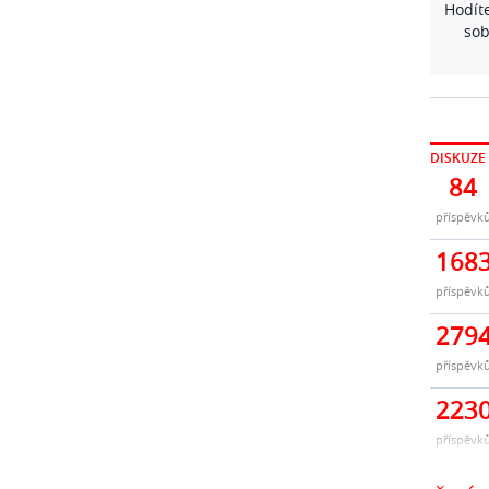
Hodíte
sob
DISKUZE
84
příspěvk
168
příspěvk
279
příspěvk
223
příspěvk