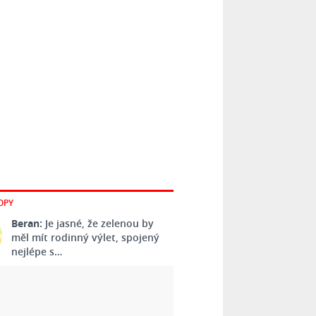
OPY
Beran:
Je jasné, že zelenou by
měl mít rodinný výlet, spojený
nejlépe s…