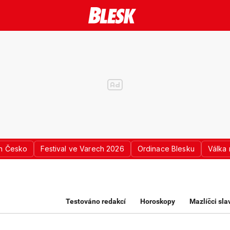
n Česko
Festival ve Varech 2026
Ordinace Blesku
Válka 
K PRO ŽENY
Testováno redakcí
Horoskopy
Mazlíčci sl