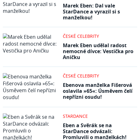
Marek Eben: Dal vale
StarDance a vyrazil si s
manželkou!
ČESKÉ CELEBRITY
Marek Eben udělal radost
nemocné dívce: Vestička pro
Aničku
ČESKÉ CELEBRITY
Ebenova manželka Fišerová
oslavila »65«: Úsměvem čelí
nepřízni osudu!
STARDANCE
Eben a Svěrák se na
StarDance odvázali:
Promluvili o manželkách!