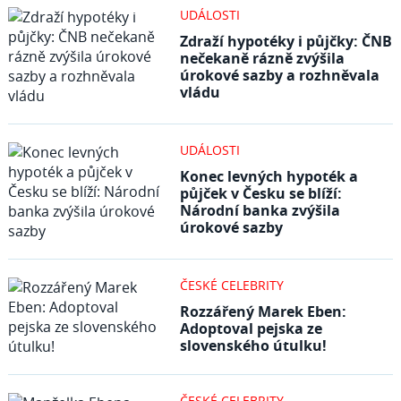
UDÁLOSTI
Zdraží hypotéky i půjčky: ČNB
nečekaně rázně zvýšila
úrokové sazby a rozhněvala
vládu
UDÁLOSTI
Konec levných hypoték a
půjček v Česku se blíží:
Národní banka zvýšila
úrokové sazby
ČESKÉ CELEBRITY
Rozzářený Marek Eben:
Adoptoval pejska ze
slovenského útulku!
ČESKÉ CELEBRITY