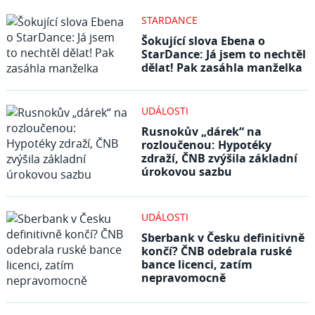
STARDANCE
Šokující slova Ebena o
StarDance: Já jsem to nechtěl
dělat! Pak zasáhla manželka
UDÁLOSTI
Rusnokův „dárek“ na
rozloučenou: Hypotéky
zdraží, ČNB zvýšila základní
úrokovou sazbu
UDÁLOSTI
Sberbank v Česku definitivně
končí? ČNB odebrala ruské
bance licenci, zatím
nepravomocně