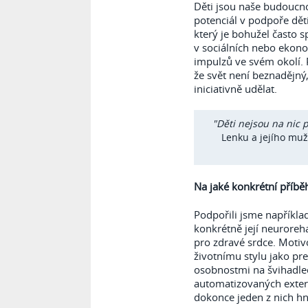
Děti jsou naše budoucno
potenciál v podpoře dětí
který je bohužel často s
v sociálních nebo ekono
impulzů ve svém okolí. P
že svět není beznadějn
iniciativně udělat.
"Děti nejsou na nic p
Lenku a jejího mu
Na jaké konkrétní příb
Podpořili jsme napříkla
konkrétně její neuroreh
pro zdravé srdce. Motiv
životnímu stylu jako p
osobnostmi na švihadle
automatizovaných extern
dokonce jeden z nich hn