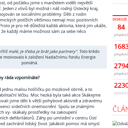
st, od počátku jsme s manželem viděli největší
. Jeden z vlivů byl možná i náš rodný Ústecký kraj,
pojován se sociálními problémy. Děti z rodin
DISKUZE
mických potížích většinou nemají moc pozitivních
roto je pro ně důležitá každá aktivita, která jim ukáže,
84
ý, že každý máme možnost sám za sebe něco
příspěvk
168
říliš malé, je třeba je brát jako partnery".
Toto krédo
příspěvk
že motivovalo k založení Nadačnímu fondu Energie
pomáhá.
279
příspěvk
ěhy ráda vzpomínáte?
223
d jednu malou holčičku po mozkové obrně, a to
příspěvk
abilitační léčbu. Moc hezká byla také akce Skákejme
ovali jsme děti k větší pohybové aktivitě a zdravému
revenci srdečních onemocnění. Spolu se známými
ČLÁ
ch vy- skákaly prostředky na zakoupení
ích defibrilátorů. Záhy po umístění v centru Ústí
ed zachránil lidský život. Jakákoli pomoc má smysl.