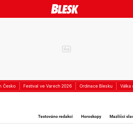
n Česko
Festival ve Varech 2026
Ordinace Blesku
Válka 
K PRO ŽENY
Testováno redakcí
Horoskopy
Mazlíčci sl