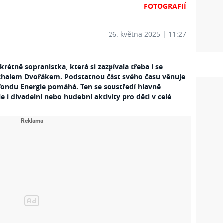
FOTOGRAFIÍ
26. května 2025 | 11:27
rétně sopranistka, která si zazpívala třeba i se
chalem Dvořákem. Podstatnou část svého času věnuje
ondu Energie pomáhá. Ten se soustředí hlavně
le i divadelní nebo hudební aktivity pro děti v celé