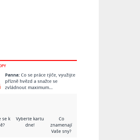
OPY
Panna:
Co se práce týče, využijte
přízně hvězd a snažte se
zvládnout maximum…
 se k
Vyberte kartu
Co
ě?
dne!
znamenají
Vaše sny?