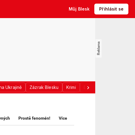
Můj Blesk
Přihlásit se
na Ukrajině
Zázrak Blesku
Krimi
Donald Trump
Sport
avných
Prostě fenomén!
Více