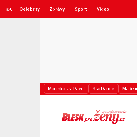
Celebrity
Zprávy
Sport
Video
Macinka vs. Pavel
StarDance
Made i
LOGO BLES