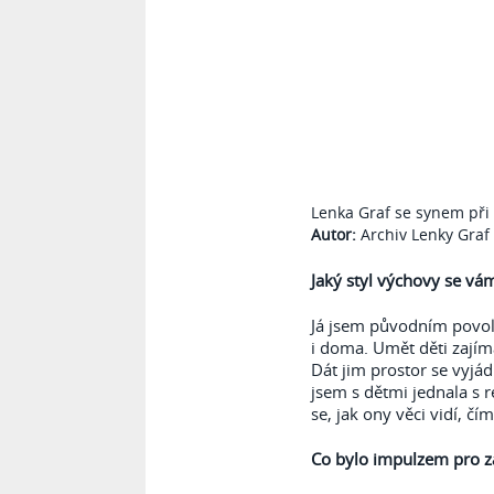
Lenka Graf se synem při
Autor:
Archiv Lenky Graf
Jaký styl výchovy se vám
Já jsem původním povolá
i doma. Umět děti zajíma
Dát jim prostor se vyjád
jsem s dětmi jednala s 
se, jak ony věci vidí, čí
Co bylo impulzem pro z