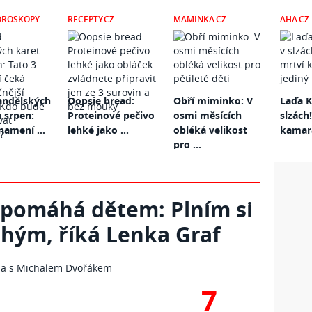
OROSKOPY
RECEPTY.CZ
MAMINKA.CZ
AHA.CZ
andělských
Oopsie bread:
Obří miminko: V
Laďa K
a srpen:
Proteinové pečivo
osmi měsících
slzách!
namení ...
lehké jako ...
obléká velikost
kamará
pro ...
 pomáhá dětem: Plním si
uhým, říká Lenka Graf
7