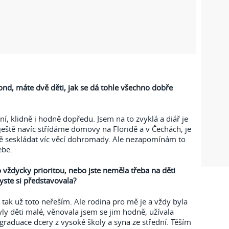
fond, máte dvě děti, jak se dá tohle všechno dobře
í, klidně i hodně dopředu. Jsem na to zvyklá a diář je
ještě navíc střídáme domovy na Floridě a v Čechách, je
ně seskládat víc věcí dohromady. Ale nezapomínám to
ebe.
 vždycky prioritou, nebo jste neměla třeba na děti
byste si představovala?
 tak už toto neřeším. Ale rodina pro mě je a vždy byla
byly děti malé, věnovala jsem se jim hodně, užívala
 graduace dcery z vysoké školy a syna ze střední. Těším