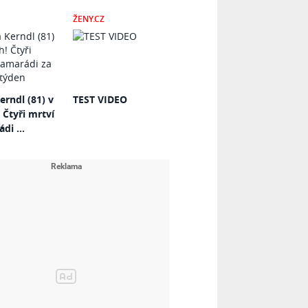
ŽENY.CZ
erndl (81) v
TEST VIDEO
 Čtyři mrtví
di ...