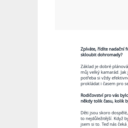
Zpíváte, řídíte nadační 
skloubit dohromady?
Základ je dobré plánován
můj velký kamarád. Jak 
potřeba si vždy efektiv
prokládat i časem pro s
Rodičovství pro vás bylo
někdy tolik času, kolik 
Děti jsou skoro dospělé,
to nejdůležitější. Když 
jsem si to. Teď nás čeká