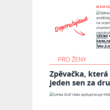
BLESK H
Výklad 
karet n
Tato 3 z
PRO ŽENY
Zpěvačka, která
jeden sen za dr