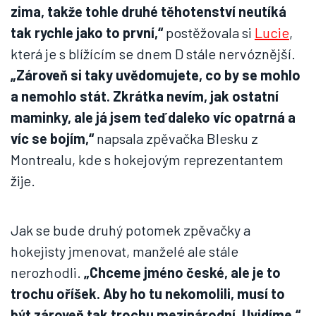
zima, takže tohle druhé těhotenství neutíká
tak rychle jako to první,“
postěžovala si
Lucie
,
která je s blížícím se dnem D stále nervóznější.
„Zároveň si taky uvědomujete, co by se mohlo
a nemohlo stát. Zkrátka nevím, jak ostatní
maminky, ale já jsem teď daleko víc opatrná a
víc se bojím,“
napsala zpěvačka Blesku z
Montrealu, kde s hokejovým reprezentantem
žije.
Jak se bude druhý potomek zpěvačky a
hokejisty jmenovat, manželé ale stále
nerozhodli.
„Chceme jméno české, ale je to
trochu oříšek. Aby ho tu nekomolili, musí to
být zároveň tak trochu mezinárodní. Uvidíme,“