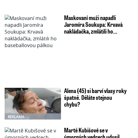
Maskovaní muži napadli
Jaromíra Soukupa: Krvavá
nakládačka, zmlátili ho…
Alena (45) si barví vlasy roky
špatně. Děláte stejnou
chybu?
REKLAMA
Martě Kubišové se v
úmorných vedrech udusil