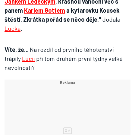
Jankem Ledeckým
, krásnou vánoční věc s
panem
Karlem Gottem
a kytarovku Kousek
štěstí. Zkrátka pořád se něco děje,“
dodala
Lucka
.
Víte, že...
Na rozdíl od prvního těhotenství
trápily
Lucii
při tom druhém první týdny velké
nevolnosti?