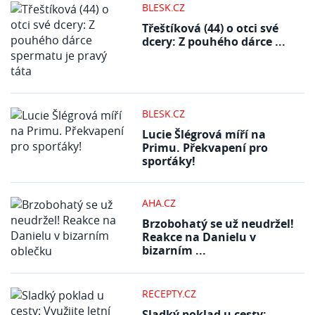
BLESK.CZ
Třeštíková (44) o otci své
dcery: Z pouhého dárce ...
BLESK.CZ
Lucie Šlégrová míří na
Primu. Překvapení pro
sporťáky!
AHA.CZ
Brzobohatý se už neudržel!
Reakce na Danielu v
bizarním ...
RECEPTY.CZ
Sladký poklad u cesty: