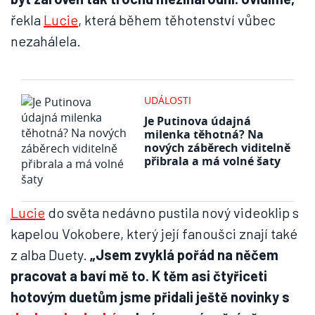
řekla
Lucie
, která během těhotenství vůbec
nezahálela.
UDÁLOSTI
Je Putinova údajná
milenka těhotná? Na
nových záběrech viditelně
přibrala a má volné šaty
Lucie
do světa nedávno pustila nový videoklip s
kapelou Vokobere, který její fanoušci znají také
z alba Duety.
„Jsem zvyklá pořád na něčem
pracovat a baví mě to. K těm asi čtyřiceti
hotovým duetům jsme přidali ještě novinky s