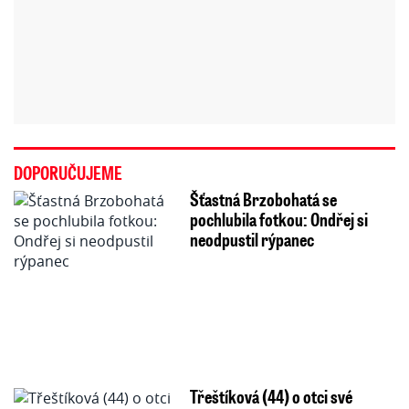
DOPORUČUJEME
Šťastná Brzobohatá se
pochlubila fotkou: Ondřej si
neodpustil rýpanec
Třeštíková (44) o otci své