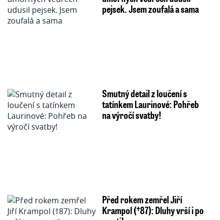
pejsek. Jsem zoufalá a sama
Smutný detail z loučení s
tatínkem Laurinové: Pohřeb
na výročí svatby!
Před rokem zemřel Jiří
Krampol (†87): Dluhy vrší i po