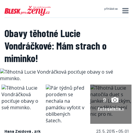
přihlásit se
Obavy těhotné Lucie
Vondráčkové: Mám strach o
miminko!
9
Fotogalerie >
Hana Zejdová , zrk
23. 5. 2015 • 05:01