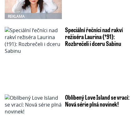
REKLAMA
Speciální řečníci nad rakví
režiséra Laurina (†91):
Rozbrečeli i dceru Sabinu
Oblíbený Love Island se vrací:
Nová série plná novinek!