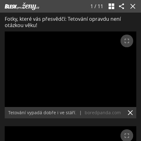
1
/
11
Fotky, které vás přesvědčí: Tetování opravdu není
otázkou věku!
Tetování vypadá dobře i ve stáří.
|
boredpanda.com