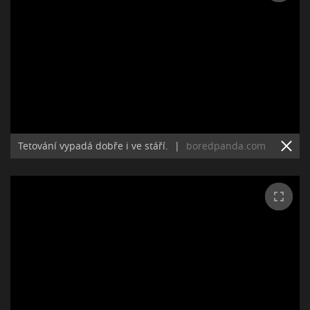
Tetování vypadá dobře i ve stáří.
|
boredpanda.com