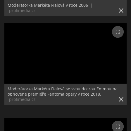
Moderátorka Markéta Fialová v roce 2006
|
profimedia.cz
Moderátorka Markéta Fialová se svou dcerou Emmou na
obnovené premiéře Fantoma opery v roce 2018.
|
profimedia.cz