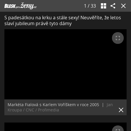
1
/
33
S padesátkou na krku a stále sexy! Neuvěříte, že letos
slaví jubileum právě tyto dámy
Markéta Fialová s Karlem Voříškem v roce 2005
|
Jan
Kroupa / CNC / Profimedia