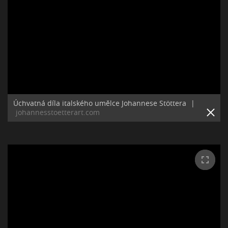
Úchvatná díla italského umělce Johannese Stöttera
|
johannesstoetterart.com