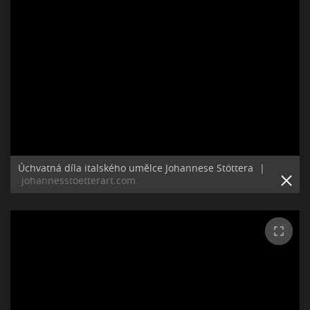
Úchvatná díla italského umělce Johannese Stöttera
|
johannesstoetterart.com