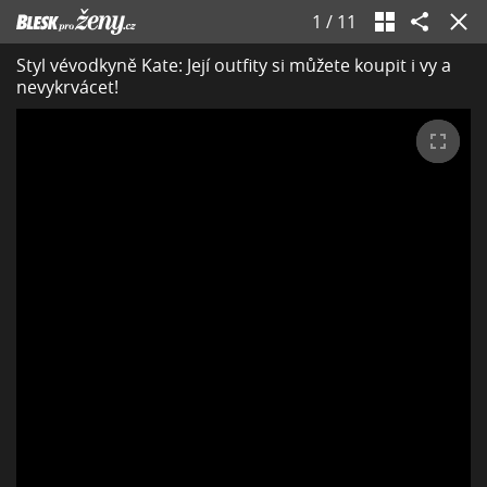
1
/
11
Styl vévodkyně Kate: Její outfity si můžete koupit i vy a
nevykrvácet!