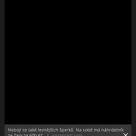
Nebojí se také levnějších šperků. Na sobě má náhrdelník
ze Zary za 600 Kč.
|
instagram.com