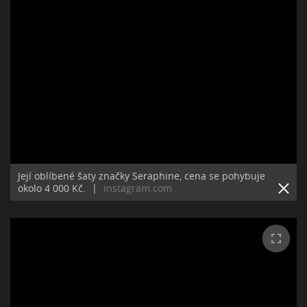
Její oblíbené šaty značky Seraphine, cena se pohybuje
okolo 4 000 Kč.
|
instagram.com