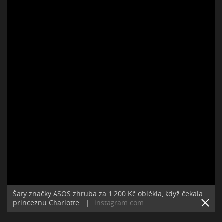
Šaty značky ASOS zhruba za 1 200 Kč oblékla, když čekala
princeznu Charlotte.
|
instagram.com