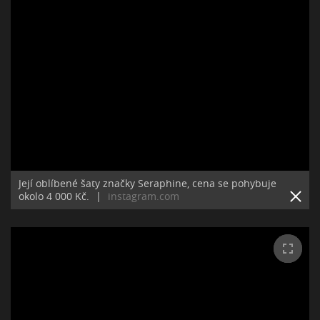
Její oblíbené šaty značky Seraphine, cena se pohybuje
okolo 4 000 Kč.
|
instagram.com