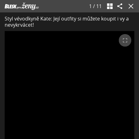
1
/
11
Styl vévodkyně Kate: Její outfity si můžete koupit i vy a
nevykrvácet!