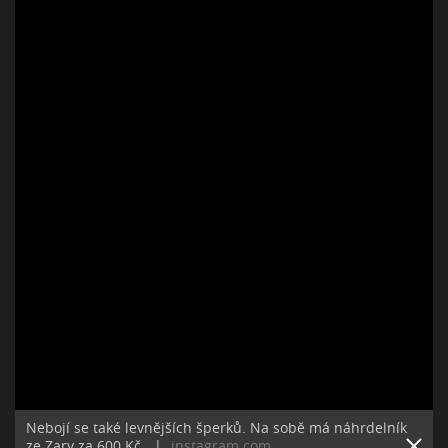
Nebojí se také levnějších šperků. Na sobě má náhrdelník
ze Zary za 600 Kč.
|
instagram.com