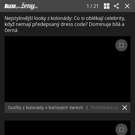
1
/
21
Nejstylovější looky z kolonády: Co si oblékají celebrity,
když nemají předepsaný dress code? Dominuje bílá a
černá
Outfity z kolonády v Karlových Varech
|
Profimedia.cz