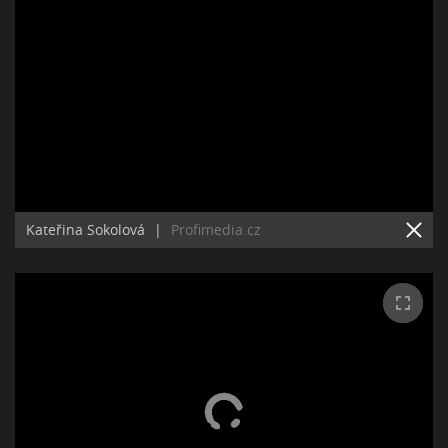
Kateřina Sokolová
|
Profimedia.cz