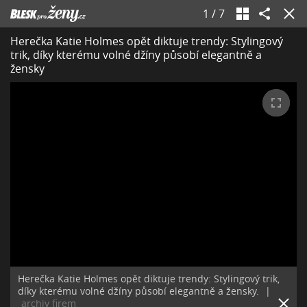
1
/
7
Herečka Katie Holmes opět diktuje trendy: Stylingový
trik, díky kterému volné džíny působí elegantně a
žensky
Herečka Katie Holmes opět diktuje trendy: Stylingový trik,
díky kterému volné džíny působí elegantně a žensky.
|
archiv firem