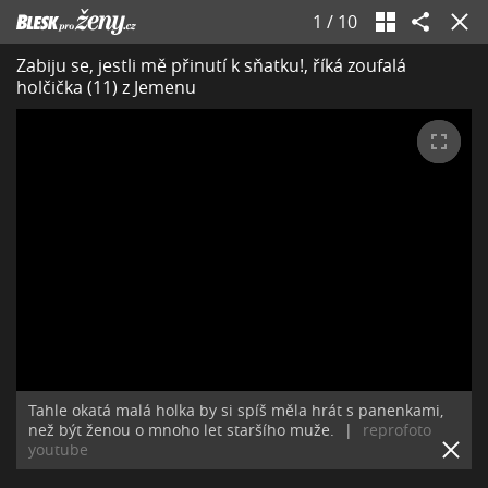
1
/
10
Zabiju se, jestli mě přinutí k sňatku!, říká zoufalá
holčička (11) z Jemenu
Tahle okatá malá holka by si spíš měla hrát s panenkami,
než být ženou o mnoho let staršího muže.
|
reprofoto
youtube