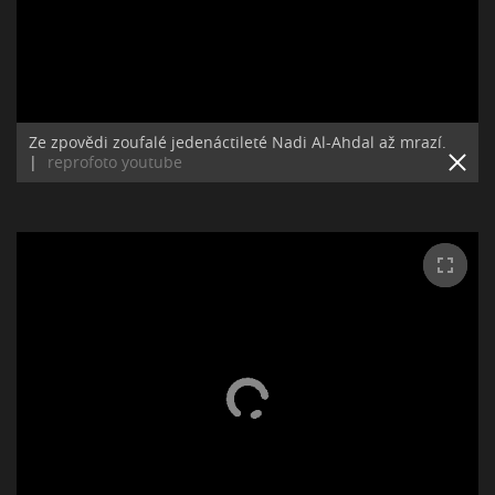
Ze zpovědi zoufalé jedenáctileté Nadi Al-Ahdal až mrazí.
|
reprofoto youtube