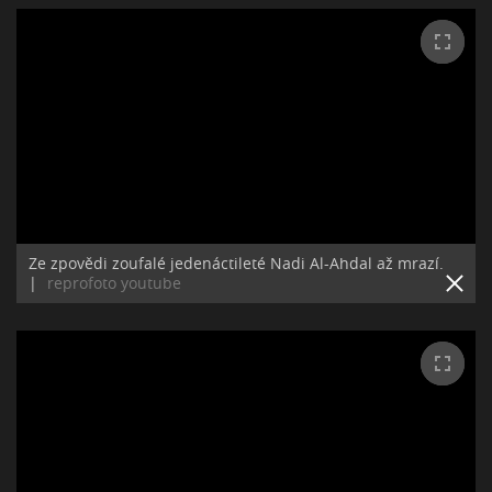
Ze zpovědi zoufalé jedenáctileté Nadi Al-Ahdal až mrazí.
|
reprofoto youtube