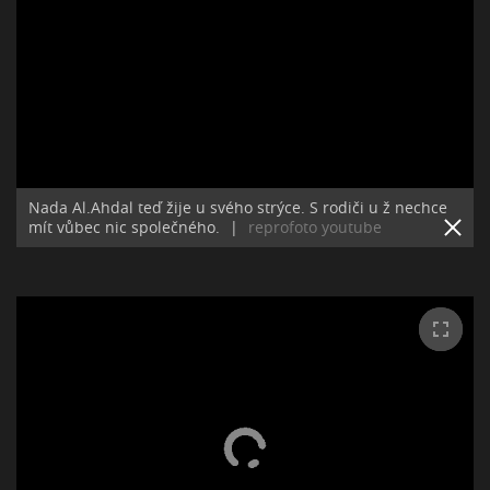
Nada Al.Ahdal teď žije u svého strýce. S rodiči u ž nechce
mít vůbec nic společného.
|
reprofoto youtube