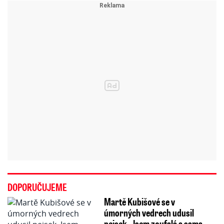
DOPORUČUJEME
Martě Kubišové se v
úmorných vedrech udusil
pejsek. Jsem zoufalá a sama