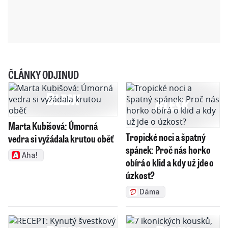
ČLÁNKY ODJINUD
Marta Kubišová: Úmorná
Tropické noci a špatný
vedra si vyžádala krutou oběť
spánek: Proč nás horko
Aha!
obírá o klid a kdy už jde o
úzkost?
Dáma