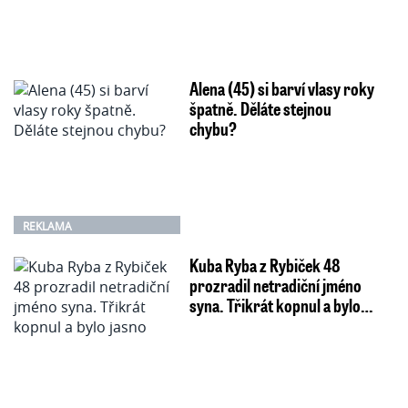
Alena (45) si barví vlasy roky
špatně. Děláte stejnou
chybu?
REKLAMA
Kuba Ryba z Rybiček 48
prozradil netradiční jméno
syna. Třikrát kopnul a bylo…