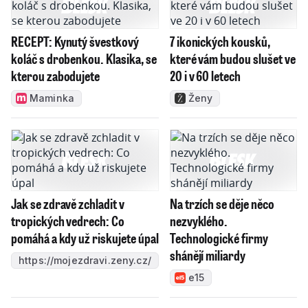
RECEPT: Kynutý švestkový
7 ikonických kousků,
koláč s drobenkou. Klasika, se
které vám budou slušet ve
kterou zabodujete
20 i v 60 letech
Maminka
Ženy
Jak se zdravě zchladit v
Na trzích se děje něco
tropických vedrech: Co
nezvyklého.
pomáhá a kdy už riskujete úpal
Technologické firmy
shánějí miliardy
https://mojezdravi.zeny.cz/
e15