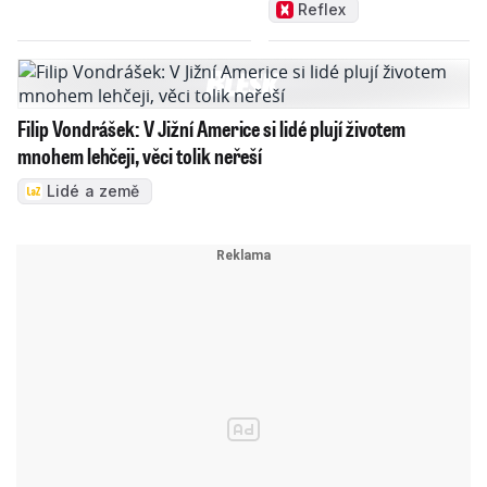
problémy Česka
Reflex
Filip Vondrášek: V Jižní Americe si lidé plují životem
mnohem lehčeji, věci tolik neřeší
Lidé a země