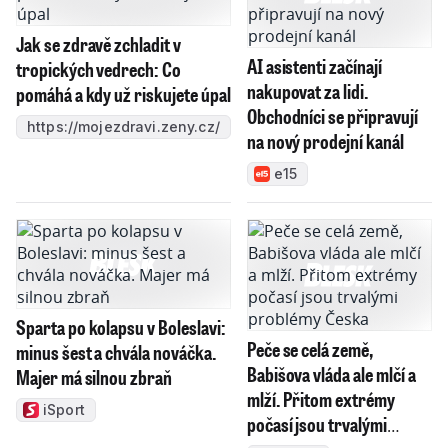
Jak se zdravě zchladit v
AI asistenti začínají
tropických vedrech: Co
nakupovat za lidi.
pomáhá a kdy už riskujete úpal
Obchodníci se připravují
https://mojezdravi.zeny.cz/
na nový prodejní kanál
e15
Sparta po kolapsu v Boleslavi:
Peče se celá země,
minus šest a chvála nováčka.
Babišova vláda ale mlčí a
Majer má silnou zbraň
mlží. Přitom extrémy
iSport
počasí jsou trvalými