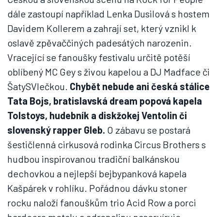
dále zastoupí například Lenka Dusilová s hostem
Davidem Kollerem a zahrají set, který vznikl k
oslavě zpěvaččiných padesátých narozenin.
Vracející se fanoušky festivalu určitě potěší
oblíbený MC Gey s živou kapelou a DJ Madface či
ŠatySVlečkou.
Chybět nebude ani česká stálice
Tata Bojs, bratislavská dream popová kapela
Tolstoys, hudebník a diskžokej Ventolin či
slovenský rapper Gleb.
O zábavu se postará
šestičlenná cirkusová rodinka Circus Brothers s
hudbou inspirovanou tradiční balkánskou
dechovkou a nejlepší bejbypanková kapela
Kašpárek v rohlíku. Pořádnou dávku stoner
rocku naloží fanouškům trio Acid Row a porci
hardcore metalu a adrenalinu naservíruje