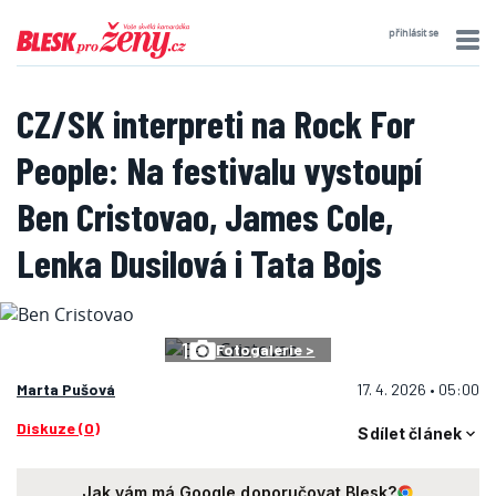
přihlásit se
CZ/SK interpreti na Rock For
People: Na festivalu vystoupí
Ben Cristovao, James Cole,
Lenka Dusilová i Tata Bojs
1
Fotogalerie >
Marta Pušová
17. 4. 2026 • 05:00
Diskuze (0)
Sdílet článek
Jak vám má Google doporučovat Blesk?