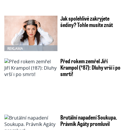
Jak spolehlivě zakryjete
šediny? Tohle musíte znát
REKLAMA
Před rokem zemřel Jiří
Krampol (†87): Dluhy vrší i po
smrti!
Brutální napadení Soukupa.
Právník Agáty promluvil