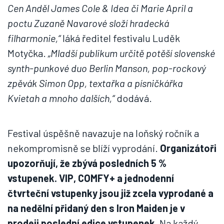
Cen Anděl James Cole & Idea či Marie April a
poctu Zuzaně Navarové složí hradecká
filharmonie,“
láká ředitel festivalu Luděk
Motyčka.
„Mladší publikum určitě potěší slovenské
synth-punkové duo Berlin Manson, pop-rockový
zpěvák Simon Opp, textařka a písničkářka
Kvietah a mnoho dalších,“
dodává.
Festival úspěšně navazuje na loňský ročník a
nekompromisně se blíží vyprodání.
Organizátoři
upozorňují, že zbývá posledních 5 %
vstupenek. VIP, COMFY+ a jednodenní
čtvrteční vstupenky jsou již zcela vyprodané a
na nedělní přidaný den s Iron Maiden je v
prodeji poslední edice vstupenek.
Na každý