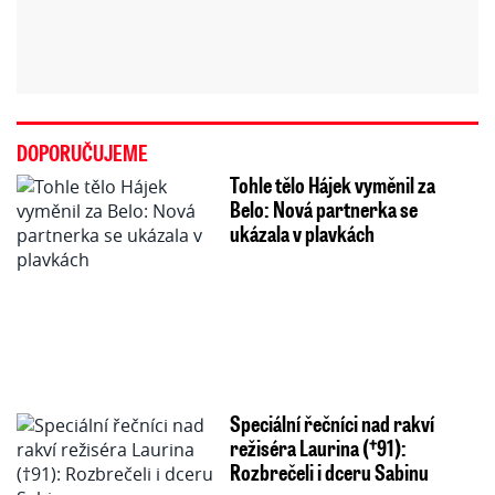
DOPORUČUJEME
Tohle tělo Hájek vyměnil za
Belo: Nová partnerka se
ukázala v plavkách
Speciální řečníci nad rakví
režiséra Laurina (†91):
Rozbrečeli i dceru Sabinu