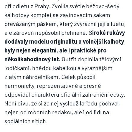
při odletu z Prahy. Zvolila světle béžovo-šedý
kalhotový komplet se zavinovacím sakem
převázaným páskem, který zvýraznil její siluetu,
ale zároveň nepůsobil přehnaně. Š
iroké rukávy
dodávaly modelu originalitu a volnější kalhoty
byly nejen elegantní, ale i praktické pro
několikahodinový let.
Outfit doplnila tělovými
lodičkami, hnědou kabelkou a výraznějším
zlatým náhrdelníkem. Celek působil
harmonicky, reprezentativně a přesně
odpovídal charakteru oficiální zahraniční cesty.
Není divu, že si za něj vysloužila řadu pochval
nejen od módních redakcí, ale i od lidí na
sociálních sítích.