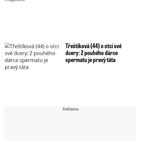
Třeštíková (44) o otci své
dcery: Z pouhého dárce
spermatu je pravý táta