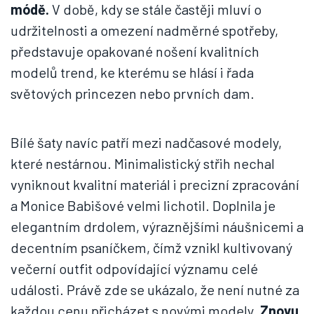
módě.
V době, kdy se stále častěji mluví o
udržitelnosti a omezení nadměrné spotřeby,
představuje opakované nošení kvalitních
modelů trend, ke kterému se hlásí i řada
světových princezen nebo prvních dam.
Bílé šaty navíc patří mezi nadčasové modely,
které nestárnou. Minimalistický střih nechal
vyniknout kvalitní materiál i precizní zpracování
a Monice Babišové velmi lichotil. Doplnila je
elegantním drdolem, výraznějšími náušnicemi a
decentním psaníčkem, čímž vznikl kultivovaný
večerní outfit odpovídající významu celé
události. Právě zde se ukázalo, že není nutné za
každou cenu přicházet s novými modely.
Znovu