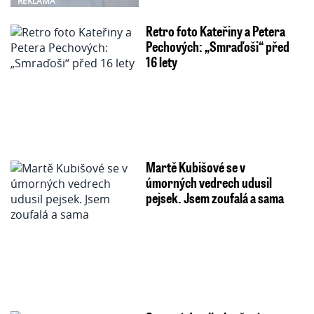
REKLAMA
Retro foto Kateřiny a Petera
Pechových: „Smraďoši“ před
16 lety
Martě Kubišové se v
úmorných vedrech udusil
pejsek. Jsem zoufalá a sama