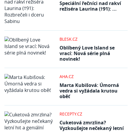
Speciální řečníci nad rakví
režiséra Laurina (†91): ...
BLESK.CZ
Oblíbený Love Island se
vrací: Nová série plná
novinek!
AHA.CZ
Marta Kubišová: Úmorná
vedra si vyžádala krutou
oběť
RECEPTY.CZ
Cuketová zmrzlina?
Vyzkoušejte nečekaný letní