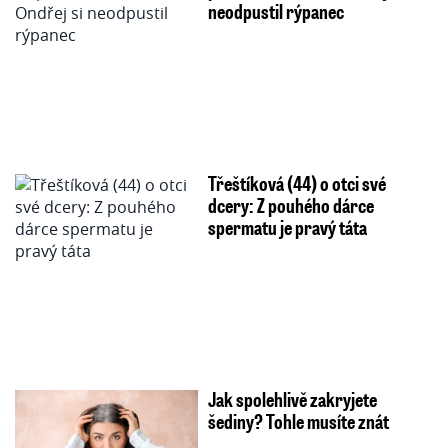
neodpustil rýpanec
Třeštíková (44) o otci své
dcery: Z pouhého dárce
spermatu je pravý táta
Jak spolehlivě zakryjete
šediny? Tohle musíte znát