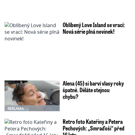
Oblíbený Love Island se vrací:
Nová série plná novinek!
Alena (45) si barví vlasy roky
špatně. Děláte stejnou
chybu?
REKLAMA
Retro foto Kateřiny a Petera
Pechových: „Smraďoši“ před
16 lety