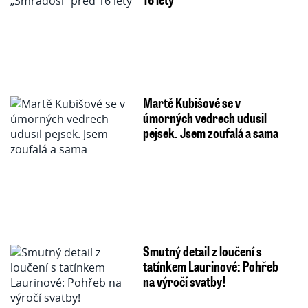
Martě Kubišové se v
úmorných vedrech udusil
pejsek. Jsem zoufalá a sama
Smutný detail z loučení s
tatínkem Laurinové: Pohřeb
na výročí svatby!