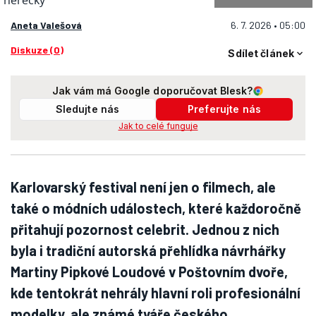
Aneta Valešová
6. 7. 2026 • 05:00
Diskuze (0)
Sdílet článek
Jak vám má Google doporučovat Blesk?
Sledujte nás
Preferujte nás
Jak to celé funguje
Karlovarský festival není jen o filmech, ale
také o módních událostech, které každoročně
přitahují pozornost celebrit. Jednou z nich
byla i tradiční autorská přehlídka návrhářky
Martiny Pipkové Loudové v Poštovním dvoře,
kde tentokrát nehrály hlavní roli profesionální
modelky, ale známé tváře českého