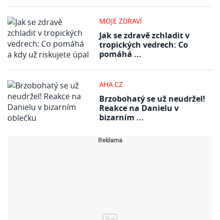
MOJE ZDRAVÍ
Jak se zdravě zchladit v
tropických vedrech: Co
pomáhá ...
AHA.CZ
Brzobohatý se už neudržel!
Reakce na Danielu v
bizarním ...