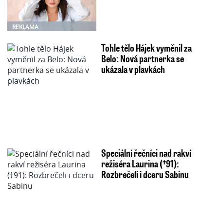
REKLAMA
Tohle tělo Hájek vyměnil za
Belo: Nová partnerka se
ukázala v plavkách
Speciální řečníci nad rakví
režiséra Laurina (†91):
Rozbrečeli i dceru Sabinu