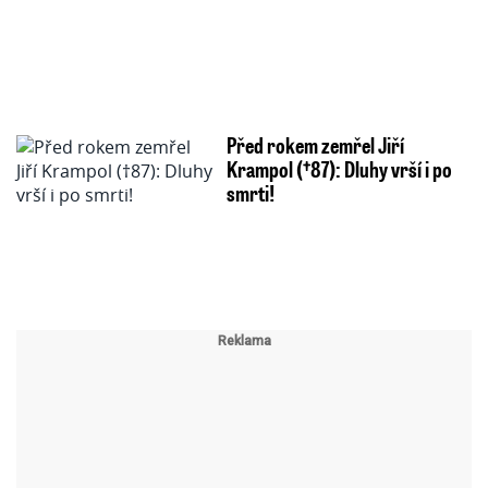
Před rokem zemřel Jiří
Krampol (†87): Dluhy vrší i po
smrti!