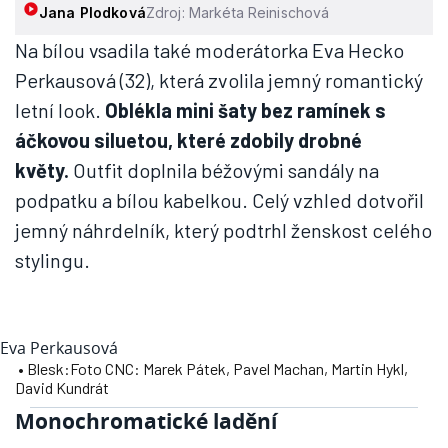
Jana Plodková
Zdroj: Markéta Reinischová
Na bílou vsadila také moderátorka Eva Hecko
Perkausová (32), která zvolila jemný romantický
letní look.
Oblékla mini šaty bez ramínek s
áčkovou siluetou, které zdobily drobné
květy.
Outfit doplnila béžovými sandály na
podpatku a bílou kabelkou. Celý vzhled dotvořil
jemný náhrdelník, který podtrhl ženskost celého
stylingu.
Eva Perkausová
• Blesk:Foto CNC: Marek Pátek, Pavel Machan, Martin Hykl,
David Kundrát
Monochromatické ladění