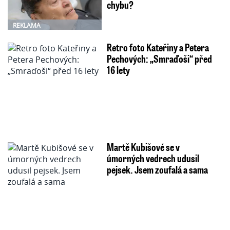
chybu?
REKLAMA
Retro foto Kateřiny a Petera
Pechových: „Smraďoši“ před
16 lety
Martě Kubišové se v
úmorných vedrech udusil
pejsek. Jsem zoufalá a sama