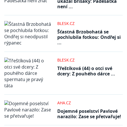
ukázal břišáky: Padesátka
není ...
BLESK.CZ
Šťastná Brzobohatá se
pochlubila fotkou: Ondřej si
...
BLESK.CZ
Třeštíková (44) o otci své
dcery: Z pouhého dárce ...
AHA.CZ
Dojemné poselství Pavlové
narazilo: Zase se přetvařuje!