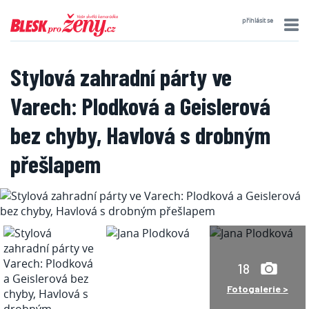
přihlásit se
Stylová zahradní párty ve
Varech: Plodková a Geislerová
bez chyby, Havlová s drobným
přešlapem
18
Fotogalerie >