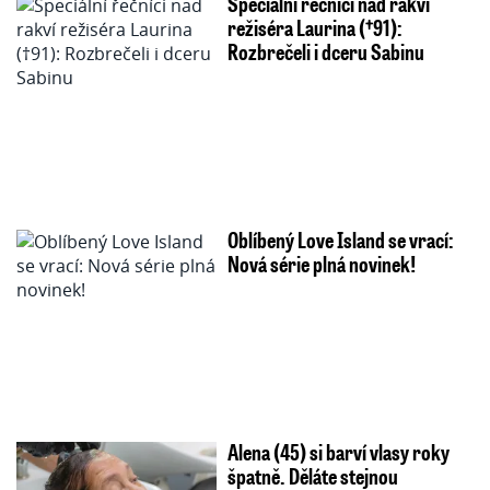
Speciální řečníci nad rakví
režiséra Laurina (†91):
Rozbrečeli i dceru Sabinu
Oblíbený Love Island se vrací:
Nová série plná novinek!
Alena (45) si barví vlasy roky
špatně. Děláte stejnou