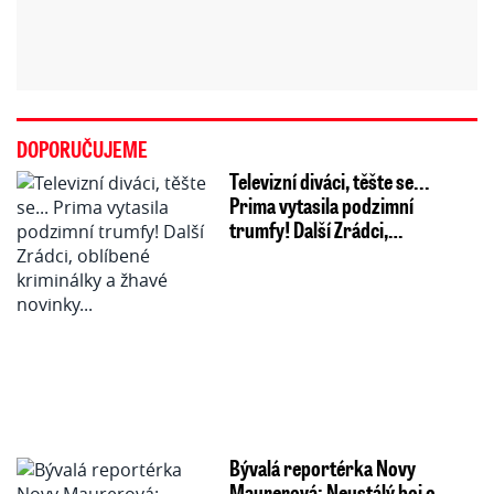
DOPORUČUJEME
Televizní diváci, těšte se...
Prima vytasila podzimní
trumfy! Další Zrádci,…
Bývalá reportérka Novy
Maurerová: Neustálý boj o