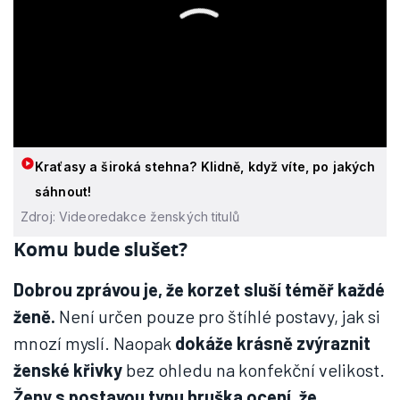
Kraťasy a široká stehna? Klidně, když víte, po jakých
sáhnout!
Zdroj: Videoredakce ženských titulů
Komu bude slušet?
Dobrou zprávou je, že korzet sluší téměř každé
ženě.
Není určen pouze pro štíhlé postavy, jak si
mnozí myslí. Naopak
dokáže krásně zvýraznit
ženské křivky
bez ohledu na konfekční velikost.
Ženy s postavou typu hruška ocení, že