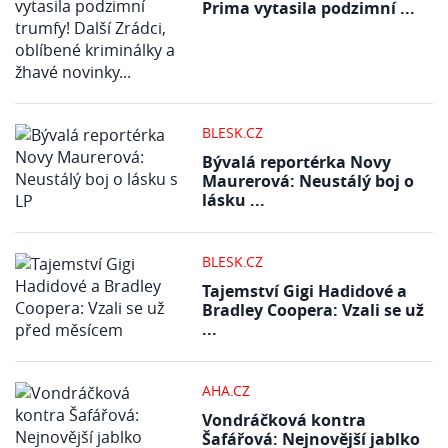
Prima vytasila podzimní ...
BLESK.CZ
Bývalá reportérka Novy
Maurerová: Neustálý boj o
lásku ...
BLESK.CZ
Tajemství Gigi Hadidové a
Bradley Coopera: Vzali se už
...
AHA.CZ
Vondráčková kontra
Šafářová: Nejnovější jablko