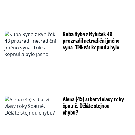
Kuba Ryba z Rybiček 48
prozradil netradiční jméno
syna. Třikrát kopnul a bylo…
Alena (45) si barví vlasy roky
špatně. Děláte stejnou
chybu?