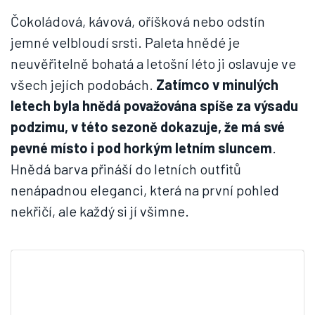
Čokoládová, kávová, oříšková nebo odstín
jemné velbloudí srsti. Paleta hnědé je
neuvěřitelně bohatá a letošní léto ji oslavuje ve
všech jejích podobách.
Zatímco v minulých
letech byla hnědá považována spíše za výsadu
podzimu, v této sezoně dokazuje, že má své
pevné místo i pod horkým letním sluncem
.
Hnědá barva přináší do letních outfitů
nenápadnou eleganci, která na první pohled
nekřičí, ale každý si jí všimne.