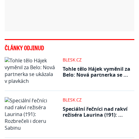
ČLÁNKY ODJINUD
BLESK.CZ
Tohle tělo Hájek vyměnil za
Belo: Nová partnerka se ...
BLESK.CZ
Speciální řečníci nad rakví
režiséra Laurina (†91): ...