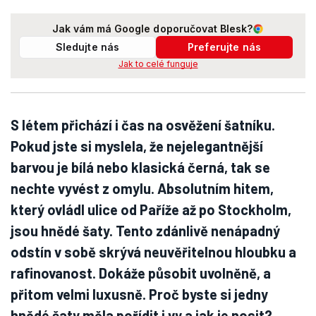
Jak vám má Google doporučovat Blesk?
Sledujte nás
Preferujte nás
Jak to celé funguje
S létem přichází i čas na osvěžení šatníku.
Pokud jste si myslela, že nejelegantnější
barvou je bílá nebo klasická černá, tak se
nechte vyvést z omylu. Absolutním hitem,
který ovládl ulice od Paříže až po Stockholm,
jsou hnědé šaty. Tento zdánlivě nenápadný
odstín v sobě skrývá neuvěřitelnou hloubku a
rafinovanost. Dokáže působit uvolněně, a
přitom velmi luxusně. Proč byste si jedny
hnědé šaty měla pořídit i vy a jak je nosit?