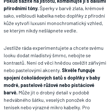
Pokud sázíte na jistotu, kombinujte ji s dalšími
přírodními tóny.
Šperky v barvě zlata, krémové
sako, velbloudí kabelka nebo doplňky z přírodní
kůže vytvoří luxusní monochromatický vzhled,
se kterým nikdy nešlápnete vedle.
Jestliže ráda experimentujete a chcete svému
looku dodat mladistvý šmrnc, nebojte se
kontrastů. Není od věci hnědou osvěžit zářivými
nebo pastelovými akcenty.
Skvěle funguje
spojení čokoládových šatů s doplňky v baby
modré, pastelově růžové nebo pistáciové
barvě.
Může jít o drobný detail v podobě
hedvábného šátku, veselých ponožek do
tenisek nebo výrazné mikro kabelky. Pro