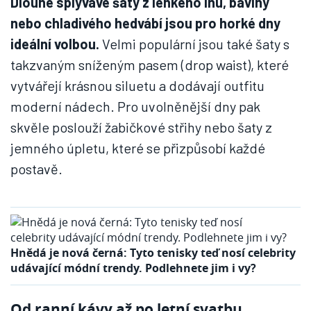
Dlouhé splývavé šaty z lehkého lnu, bavlny
nebo chladivého hedvábí jsou pro horké dny
ideální volbou.
Velmi populární jsou také šaty s
takzvaným sníženým pasem (drop waist), které
vytvářejí krásnou siluetu a dodávají outfitu
moderní nádech. Pro uvolněnější dny pak
skvěle poslouží žabičkové střihy nebo šaty z
jemného úpletu, které se přizpůsobí každé
postavě.
Hnědá je nová černá: Tyto tenisky teď nosí celebrity
udávající módní trendy. Podlehnete jim i vy?
Od ranní kávy až po letní svatbu