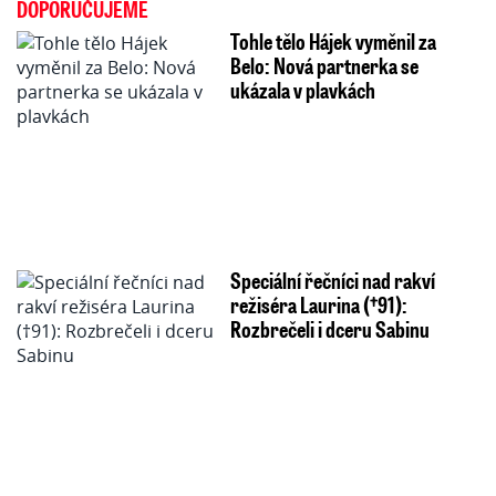
DOPORUČUJEME
Tohle tělo Hájek vyměnil za
Belo: Nová partnerka se
ukázala v plavkách
Speciální řečníci nad rakví
režiséra Laurina (†91):
Rozbrečeli i dceru Sabinu