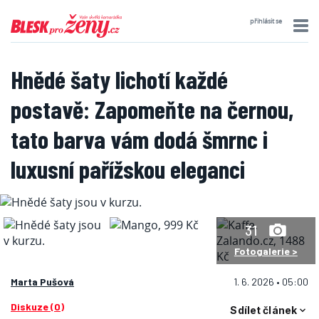
přihlásit se
Hnědé šaty lichotí každé
postavě: Zapomeňte na černou,
tato barva vám dodá šmrnc i
luxusní pařížskou eleganci
31
Fotogalerie >
Marta Pušová
1. 6. 2026 • 05:00
Diskuze (0)
Sdílet článek