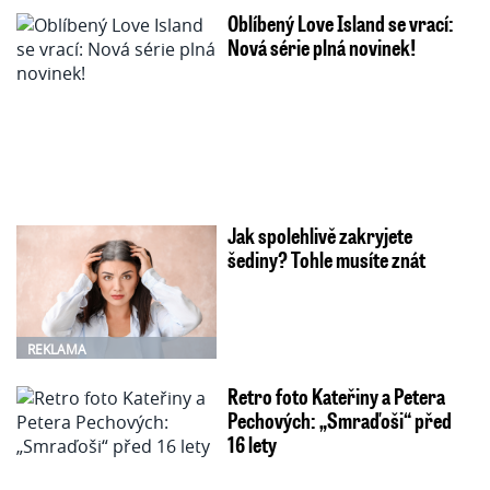
Oblíbený Love Island se vrací:
Nová série plná novinek!
Jak spolehlivě zakryjete
šediny? Tohle musíte znát
REKLAMA
Retro foto Kateřiny a Petera
Pechových: „Smraďoši“ před
16 lety