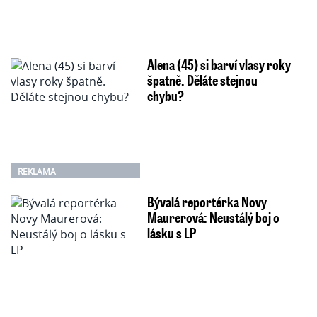
Alena (45) si barví vlasy roky
špatně. Děláte stejnou
chybu?
REKLAMA
Bývalá reportérka Novy
Maurerová: Neustálý boj o
lásku s LP