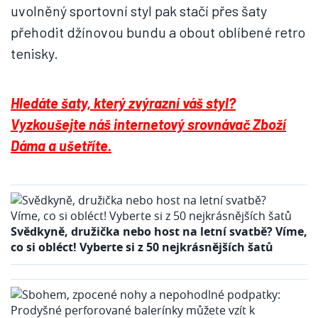
uvolněný sportovní styl pak stačí přes šaty
přehodit džínovou bundu a obout oblíbené retro
tenisky.
Hledáte šaty, který zvýrazní váš styl?
Vyzkoušejte náš internetový srovnávač Zboží
Dáma a ušetříte.
Svědkyně, družička nebo host na letní svatbě? Víme,
co si obléct! Vyberte si z 50 nejkrásnějších šatů