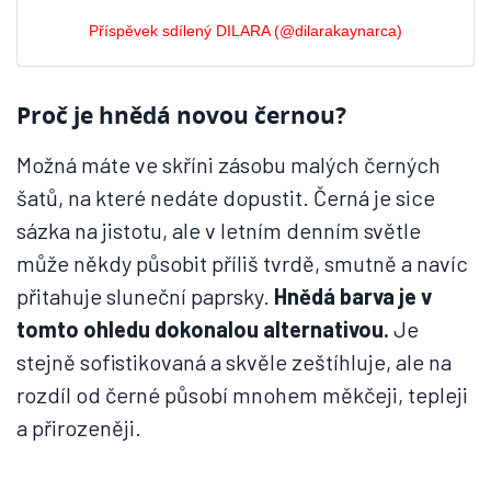
Příspěvek sdílený DILARA (@dilarakaynarca)
Proč je hnědá novou černou?
Možná máte ve skříni zásobu malých černých
šatů, na které nedáte dopustit. Černá je sice
sázka na jistotu, ale v letním denním světle
může někdy působit příliš tvrdě, smutně a navíc
přitahuje sluneční paprsky.
Hnědá barva je v
tomto ohledu dokonalou alternativou.
Je
stejně sofistikovaná a skvěle zeštíhluje, ale na
rozdíl od černé působí mnohem měkčeji, tepleji
a přirozeněji.