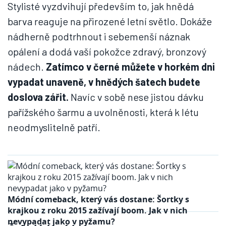
Stylisté vyzdvihují především to, jak hnědá
barva reaguje na přirozené letní světlo. Dokáže
nádherně podtrhnout i sebemenší náznak
opálení a dodá vaší pokožce zdravý, bronzový
nádech.
Zatímco v černé můžete v horkém dni
vypadat unaveně, v hnědých šatech budete
doslova zářit.
Navíc v sobě nese jistou dávku
pařížského šarmu a uvolněnosti, která k létu
neodmyslitelně patří.
Módní comeback, který vás dostane: Šortky s
krajkou z roku 2015 zažívají boom. Jak v nich
nevypadat jako v pyžamu?