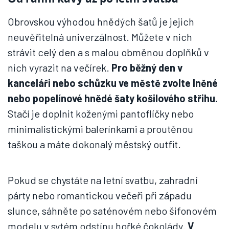
Obrovskou výhodou hnědých šatů je jejich
neuvěřitelná univerzálnost. Můžete v nich
strávit celý den a s malou obměnou doplňků v
nich vyrazit na večírek.
Pro běžný den v
kanceláři nebo schůzku ve městě zvolte lněné
nebo popelínové hnědé šaty košilového střihu.
Stačí je doplnit koženými pantoflíčky nebo
minimalistickými balerínkami a proutěnou
taškou a máte dokonalý městský outfit.
Pokud se chystáte na letní svatbu, zahradní
párty nebo romantickou večeři při západu
slunce, sáhněte po saténovém nebo šifonovém
modelu v sytém odstínu hořké čokolády.
V