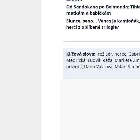
Od Sandokana po Belmonda: Tihle 
matkám a babičkám
Slunce, seno… Venca je kamioňák,
herci z oblíbené trilogie?
Klíčová slova:
režisér
,
herec
,
Gabri
Medřická
,
Ludvík Ráža
,
Markéta Zi
povinní
,
Dana Vávrová
,
Milan Šimá