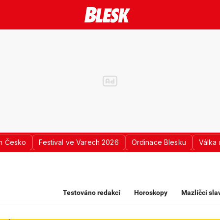
n Česko
Festival ve Varech 2026
Ordinace Blesku
Válka 
K PRO ŽENY
Testováno redakcí
Horoskopy
Mazlíčci sl