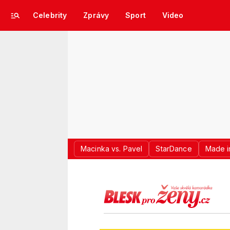
Celebrity
Zprávy
Sport
Video
Macinka vs. Pavel
StarDance
Made i
LOGO BLES