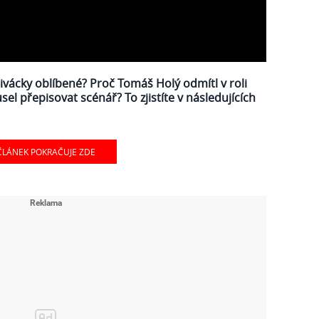
divácky oblíbené? Proč Tomáš Holý odmítl v roli
el přepisovat scénář? To zjistíte v následujících
ČLÁNEK POKRAČUJE ZDE