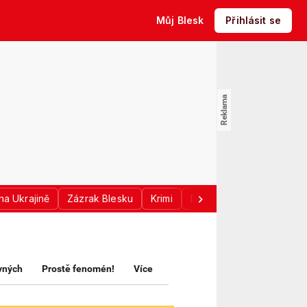
Můj Blesk
Přihlásit se
na Ukrajině
Zázrak Blesku
Krimi
Donald Trump
Sport
avných
Prostě fenomén!
Více