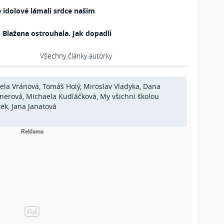
idolové lámali srdce našim
 Blažena ostrouhala. Jak dopadli
Všechny články autorky
ela Vránová
,
Tomáš Holý
,
Miroslav Vladyka
,
Dana
nnerová
,
Michaela Kudláčková
,
My všichni školou
ček
,
Jana Janatová