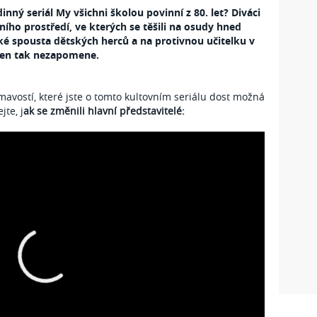
nný seriál My všichni školou povinní z 80. let? Diváci
olního prostředí, ve kterých se těšili na osudy hned
také spousta dětských herců a na protivnou učitelku v
 jen tak nezapomene.
jímavostí, které jste o tomto kultovním seriálu dost možná
jte, j
ak se změnili hlavní představitelé: