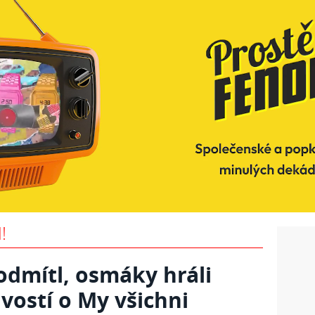
!
odmítl, osmáky hráli
avostí o My všichni